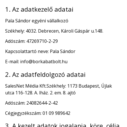
1. Az adatkezelő adatai
Pala Sándor egyéni vállalkozó
Székhely: 4032. Debrecen, Károli Gáspár u.148.
Adószám: 47269710-2-29
Kapcsolattartó neve: Pala Sándor
E-mail: info@borkabatbolt.hu
2. Az adatfeldolgozó adatai
SalesNet Média Kft.Székhely: 1173 Budapest, Újlak
utca 116-128. A. lház. 2. em. 8. ajtó
Adószám: 24082644-2-42
Cégjegyzékszám: 01 09 989642
3. A kezelt adatok jogalapja, köre, célja