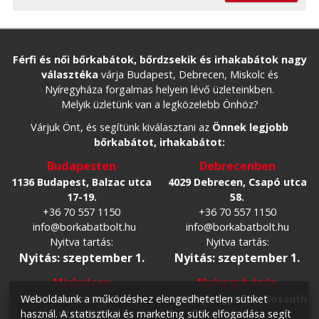
Férfi és női bőrkabátok, bőrdzsekik és irhakabátok nagy
választéka
várja Budapest, Debrecen, Miskolc és
Nyíregyháza forgalmas helyein lévő üzleteinkben.
Melyik üzletünk van a legközelebb Önhöz?
Várjuk Önt, és segítünk kiválasztani az
Önnek legjobb
bőrkabátot, irhakabátot:
Budapesten
Debrecenben
1136 Budapest, Balzac utca
4029 Debrecen, Csapó utca
17-19.
58.
+36 70 557 1150
+36 70 557 1150
info@borkabatbolt.hu
info@borkabatbolt.hu
Nyitva tartás:
Nyitva tartás:
Nyitás: szeptember 1.
Nyitás: szeptember 1.
Miskolcon
Nyíregyházán
3527 Miskolc, Széchenyi
4400 Nyíregyháza, Kossuth
Weboldalunk a működéshez elengedhetetlen sütiket
utca 119.
tér 1.
használ. A statisztikai és marketing sütik elfogadása segít