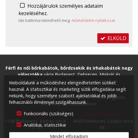
Hozzájárulok személyes adataim
kezeléséhez.
Ide kattintva tekinthető meg:
Adatvédelmi nyilatkozat
.
ELKÜLD
Férfi és női bőrkabátok, bőrdzsekik és irhakabátok nagy
választéka
várja Budapest, Debrecen, Miskolc és
Nyíregyháza forgalmas helyein lévő üzleteinkben.
Weboldalunk a működéshez elengedhetetlen sütiket
Melyik üzletünk van a legközelebb Önhöz?
használ. A statisztikai és marketing sütik elfogadása segít
nekünk, hogy személyre szabott ajánlatokkal és jobb
Várjuk Önt, és segítünk kiválasztani az
Önnek legjobb
felhasználói élménnyel szolgálhassunk.
bőrkabátot, irhakabátot:
Funkcionális (szükséges)
Budapesten
Debrecenben
1136 Budapest, Balzac utca
4029 Debrecen, Csapó utca
Analitikai, statisztikai
17-19.
58.
+36 70 557 1150
+36 70 557 1150
Mindet elfogadom