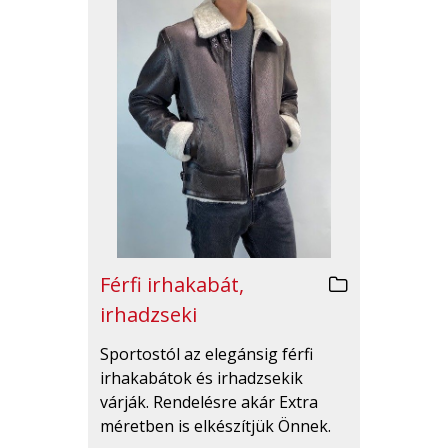
Férfi irhakabát,
irhadzseki
Sportostól az elegánsig férfi
irhakabátok és irhadzsekik
várják. Rendelésre akár Extra
méretben is elkészítjük Önnek.