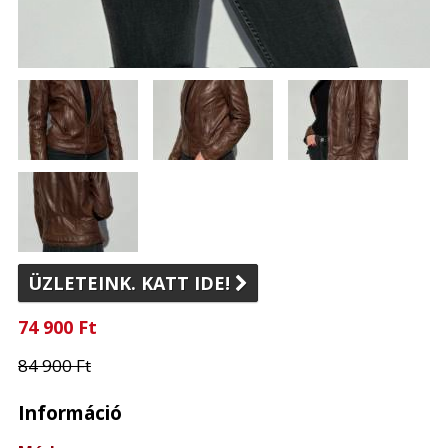
ÜZLETEINK. KATT IDE!

74 900 Ft
84 900 Ft
Információ