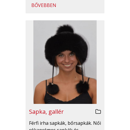
BŐVEBBEN
Sapka, gallér
Férfi irha sapkák, bőrsapkák. Női
rókaprémes sapkák és