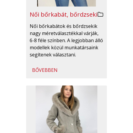
Női bőrkabát, bőrdzseki
Női bőrkabátok és bőrdzsekik
nagy méretválasztékkal várják,
6-8 féle színben. A legjobban álló
modellek közül munkatársaink
segítenek választani.
BŐVEBBEN