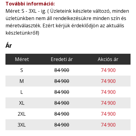
További információ:
Méret: S - 3XL - ig. ( Üzleteink készlete változó, minden
üzletünkben nem áll rendelkezésükre minden szín és
méretválaszték. Ezért kérjük érdeklődjön az aktuális
készletünkről!)
Ár
Méret
Eredeti ár
Akciós ár
S
84 900
74 900
M
84 900
74 900
L
84 900
74 900
XL
84 900
74 900
2XL
84 900
74 900
3XL
84 900
74 900