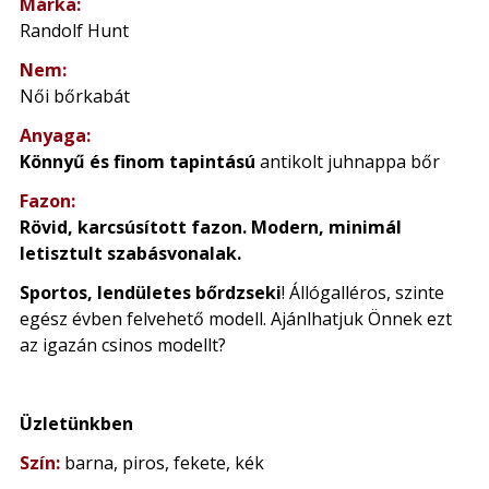
Márka:
Randolf Hunt
Nem:
Női bőrkabát
Anyaga:
Könnyű és finom tapintású
antikolt juhnappa bőr
Fazon:
Rövid, karcsúsított fazon. Modern, minimál
letisztult szabásvonalak.
Sportos, lendületes bőrdzseki
! Állógalléros, szinte
egész évben felvehető modell. Ajánlhatjuk Önnek ezt
az igazán csinos modellt?
Üzletünkben
Szín:
barna, piros, fekete, kék