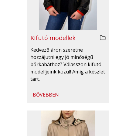
Kifutó modellek
Kedvező áron szeretne
hozzájutni egy jó minőségű
bőrkabáthoz? Válasszon kifutó
modelljeink közül! Amíg a készlet
tart.
BŐVEBBEN