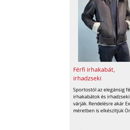
Férfi irhakabát,
irhadzseki
Sportostól az elegánsig fé
irhakabátok és irhadzseki
várják. Rendelésre akár Ex
méretben is elkészítjük Ö