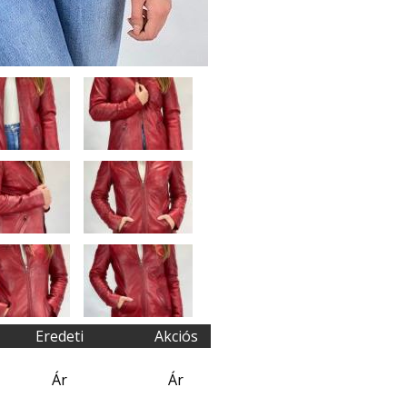
Eredeti
Akciós
Ár
Ár