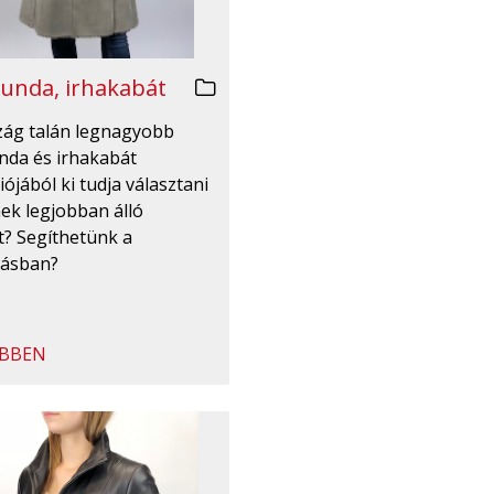
unda, irhakabát
zág talán legnagyobb
nda és irhakabát
iójából ki tudja választani
ek legjobban álló
t? Segíthetünk a
tásban?
BBEN