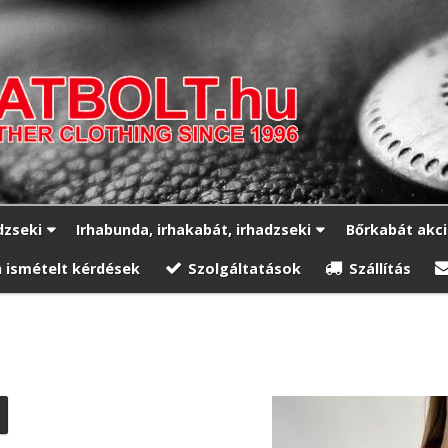
dzseki
Irhabunda, irhakabát, irhadzseki
Bőrkabát akc
 ismételt kérdések
Szolgáltatások
Szállítás