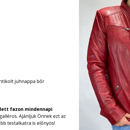
ntikolt juhnappa bőr
lett fazon mindennapi
ógalléros. Ajánljuk Önnek ezt az
bb testalkatra is előnyös!