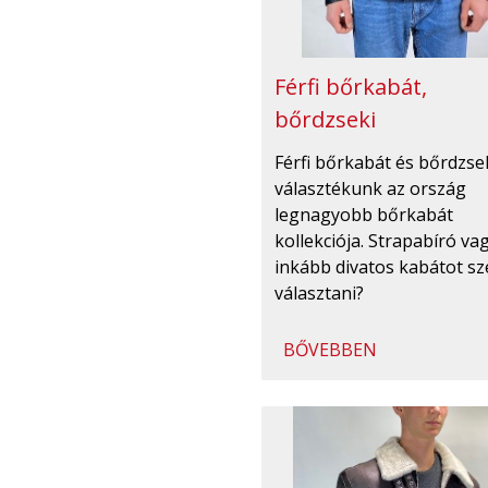
Férfi bőrkabát,
bőrdzseki
Férfi bőrkabát és bőrdzse
választékunk az ország
legnagyobb bőrkabát
kollekciója. Strapabíró va
inkább divatos kabátot sz
választani?
BŐVEBBEN