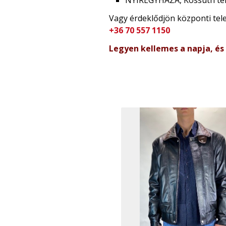
NYÍREGYHÁZA, Kossuth tér
Vagy érdeklődjön központi te
+36 70 557 1150
Legyen kellemes a napja, és