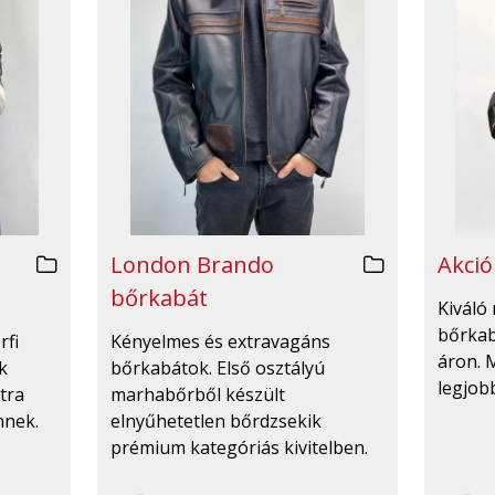
London Brando
Akció
bőrkabát
Kiváló 
bőrka
rfi
Kényelmes és extravagáns
áron. 
k
bőrkabátok. Első osztályú
legjobb
tra
marhabőrből készült
nnek.
elnyűhetetlen bőrdzsekik
prémium kategóriás kivitelben.