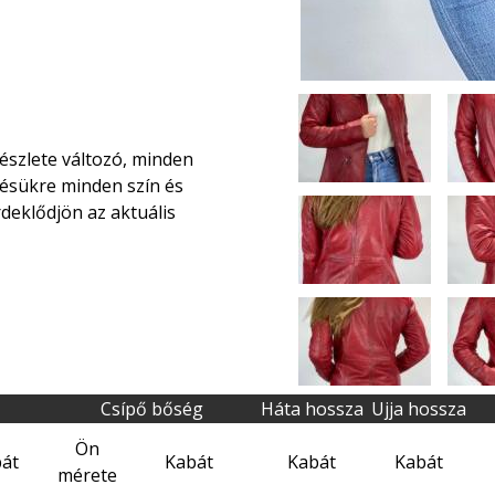
 készlete változó, minden
ésükre minden szín és
rdeklődjön az aktuális
Csípő bőség
Háta hossza
Ujja hossza
Ön
át
Kabát
Kabát
Kabát
mérete