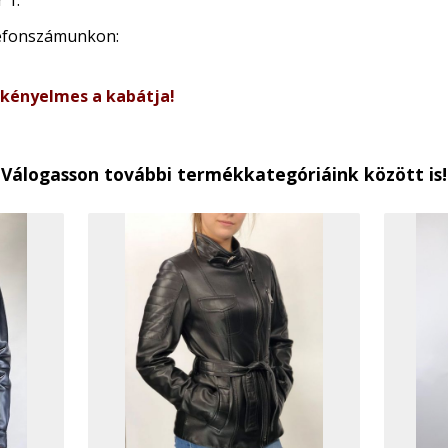
 1.
lefonszámunkon:
 kényelmes a kabátja!
Válogasson további termékkategóriáink között is!