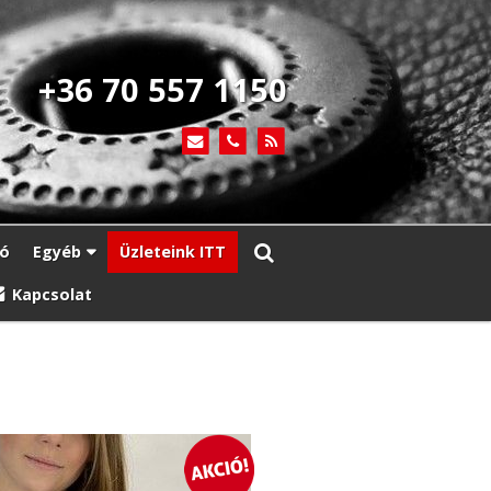
+36 70 557 1150
ió
Egyéb
Üzleteink ITT
Kapcsolat