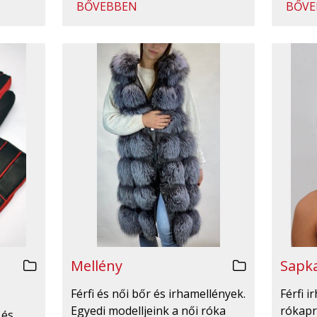
BŐVEBBEN
BŐVE
Mellény
Sapka
Férfi és női bőr és irhamellények.
Férfi 
Egyedi modelljeink a női róka
rókapr
 és