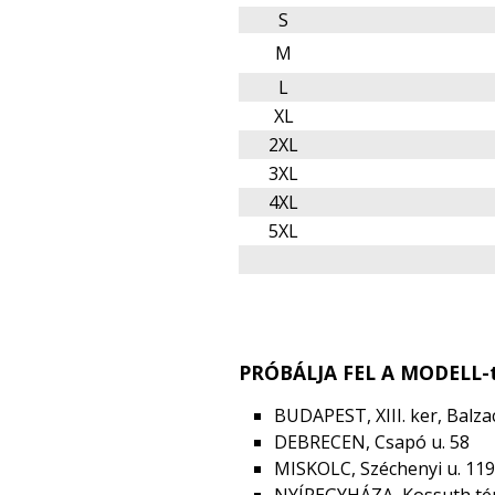
S
M
L
XL
2XL
3XL
4XL
5XL
PRÓBÁLJA FEL A MODELL-t
BUDAPEST, XIII. ker, Balzac
DEBRECEN, Csapó u. 58
MISKOLC, Széchenyi u. 119