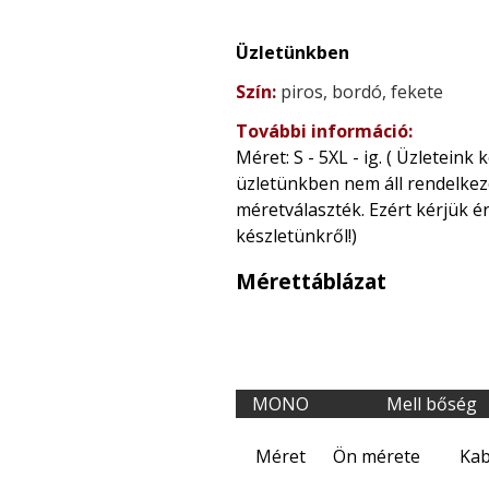
Üzletünkben
Szín:
piros, bordó, fekete
További információ:
Méret: S - 5XL - ig. ( Üzleteink
üzletünkben nem áll rendelkez
méretválaszték. Ezért kérjük é
készletünkről!)
Mérettáblázat
MONO
Mell bőség
Méret
Ön mérete
Kab