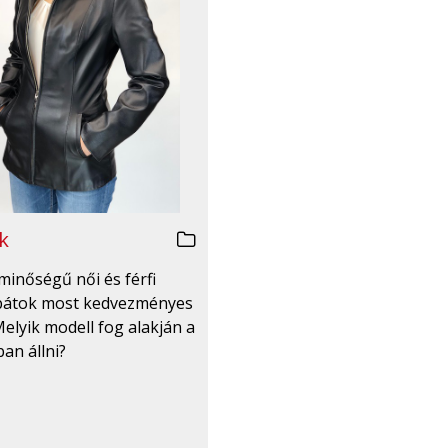
k
minőségű női és férfi
bátok most kedvezményes
Melyik modell fog alakján a
an állni?