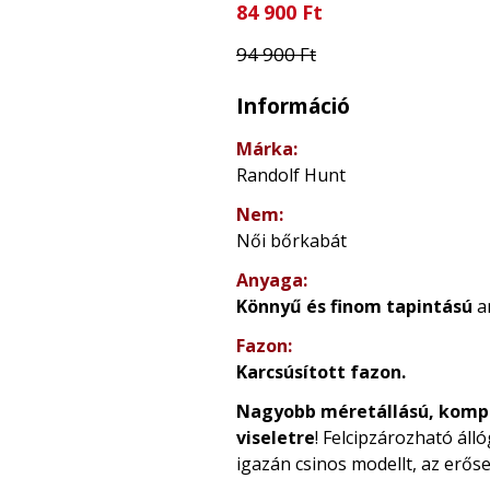
84 900 Ft
94 900 Ft
Információ
Márka:
Randolf Hunt
Nem:
Női bőrkabát
Anyaga:
Könnyű és finom tapintású
a
Fazon:
Karcsúsított fazon.
Nagyobb méretállású, komp
viseletre
! Felcipzározható áll
igazán csinos modellt, az erőse