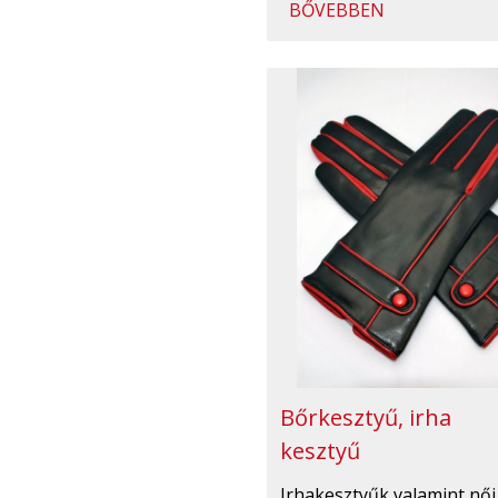
BŐVEBBEN
Bőrkesztyű, irha
kesztyű
Irhakesztyűk valamint női