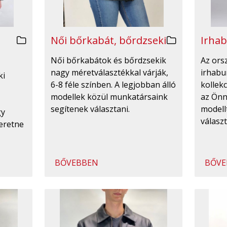
Irhab
Női bőrkabát, bőrdzseki
Az ors
Női bőrkabátok és bőrdzsekik
irhabu
nagy méretválasztékkal várják,
ki
kollekc
6-8 féle színben. A legjobban álló
az Önn
modellek közül munkatársaink
modell
segítenek választani.
gy
válasz
eretne
BŐVEBBEN
BŐVE