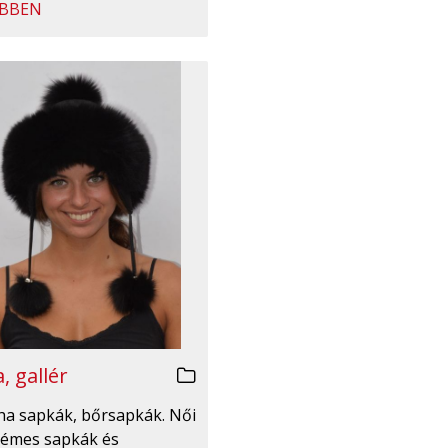
BBEN
, gallér
irha sapkák, bőrsapkák. Női
émes sapkák és