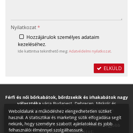
-
-
Nyilatkozat
*
Hozzájárulok személyes adataim
kezeléséhez.
Ide kattintva tekinthető meg:
Adatvédelmi nyilatkozat
.
ELKÜLD
Férfi és női bőrkabátok, bőrdzsekik és irhakabátok nagy
választéka
várja Budapest, Debrecen, Miskolc és
Nyíregyháza forgalmas helyein lévő üzleteinkben.
Weboldalunk a működéshez elengedhetetlen sütiket
Melyik üzletünk van a legközelebb Önhöz?
használ. A statisztikai és marketing sütik elfogadása segít
nekünk, hogy személyre szabott ajánlatokkal és jobb
Várjuk Önt, és segítünk kiválasztani az
Önnek legjobb
felhasználói élménnyel szolgálhassunk.
bőrkabátot, irhakabátot: