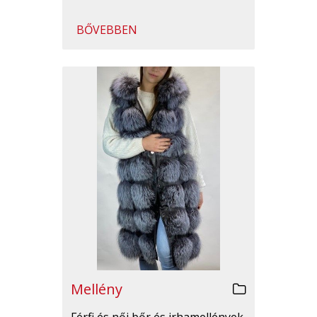
BŐVEBBEN
Mellény
Férfi és női bőr és irhamellények.