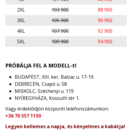
2XL
103 900
88 900
3XL
105 900
90 900
4XL
107 900
92 900
5XL
109 900
94 900
PRÓBÁLJA FEL A MODELL-t!
BUDAPEST, XIII. ker, Balzac u. 17-19.
DEBRECEN, Csapó u. 58
MISKOLC, Széchenyi u. 119
NYÍREGYHÁZA, Kossuth tér 1.
Vagy érdeklődjön központi telefonszámunkon:
+36 70 557 1150
Legyen kellemes a napja, és kényelmes a kabátja!