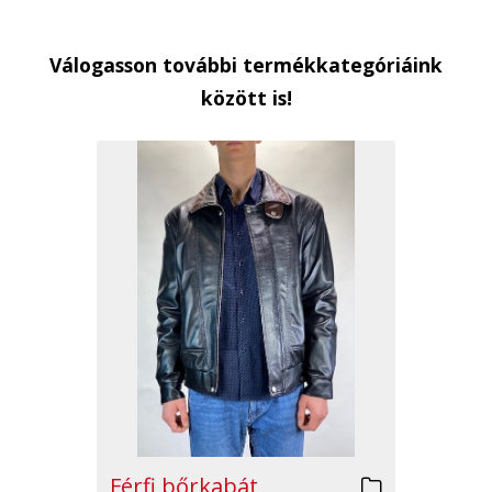
Válogasson további termékkategóriáink
között is!
Férfi bőrkabát,