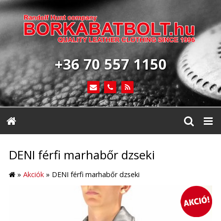
+36 70 557 1150
DENI férfi marhabőr dzseki
»
Akciók
»
DENI férfi marhabőr dzseki