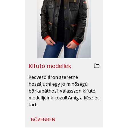
Kifutó modellek
Kedvező áron szeretne
hozzájutni egy jó minőségű
bőrkabáthoz? Válasszon kifutó
modelljeink közül! Amíg a készlet
tart.
BŐVEBBEN