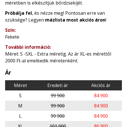
méretben is elkészítjük bőrdzsekijét.
Próbálja fel
, és nézze meg! Pontosan erre van
szüksége? Legyen
mázlista most akciós áron
!
Szín:
Fekete
További információ:
Méret: S -5XL - Extra méretig. Az ár XL-es mérettől
2000 Ft-al emelkedik méretenként.
Ár
Méret
Eredeti ár
Akciós ár
S
99 900
84 900
M
99 900
84 900
L
99 900
84 900
XL
101 900
86 900