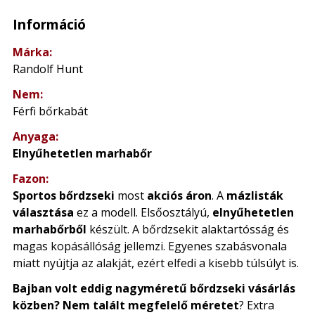
Információ
Márka:
Randolf Hunt
Nem:
Férfi bőrkabát
Anyaga:
Elnyűhetetlen marhabőr
Fazon:
Sportos bőrdzseki
most
akciós áron
. A
mázlisták
választása
ez a modell. Elsőosztályú,
elnyűhetetlen
marhabőrből
készült. A bőrdzsekit alaktartósság és
magas kopásállóság jellemzi. Egyenes szabásvonala
miatt nyújtja az alakját, ezért elfedi a kisebb túlsúlyt is.
Bajban volt eddig nagyméretű bőrdzseki vásárlás
közben? Nem talált megfelelő méretet
? Extra