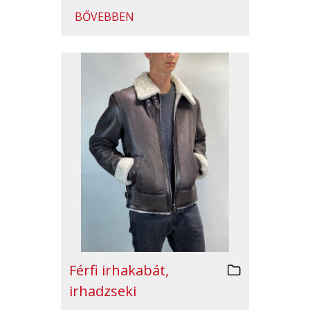
BŐVEBBEN
Férfi irhakabát,
irhadzseki