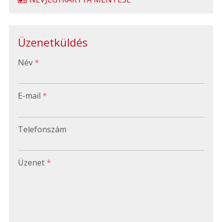
Üzenetküldés
-
Név
*
-
E-mail
*
-
Telefonszám
-
Üzenet
*
-