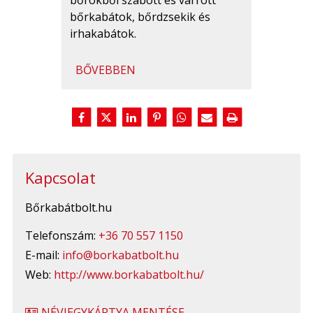
bőrkabátok, bőrdzsekik és
irhakabátok.
BŐVEBBEN
Kapcsolat
Bőrkabátbolt.hu
Telefonszám:
+36 70 557 1150
E-mail:
info@borkabatbolt.hu
Web:
http://www.borkabatbolt.hu/
NÉVJEGYKÁRTYA MENTÉSE