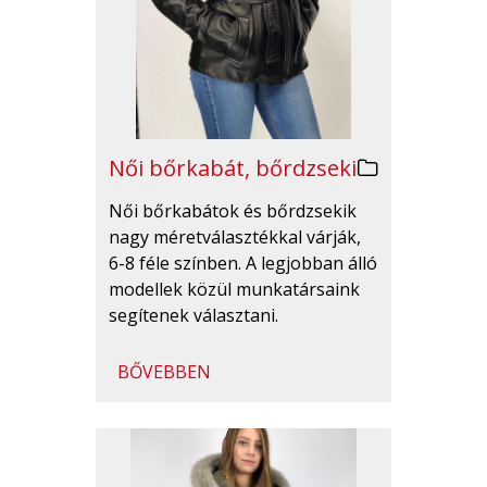
Női bőrkabát, bőrdzseki
Női bőrkabátok és bőrdzsekik
nagy méretválasztékkal várják,
6-8 féle színben. A legjobban álló
modellek közül munkatársaink
segítenek választani.
BŐVEBBEN