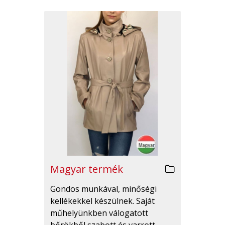
Magyar termék
Gondos munkával, minőségi
kellékekkel készülnek. Saját
műhelyünkben válogatott
bőrökből szabott és varrott