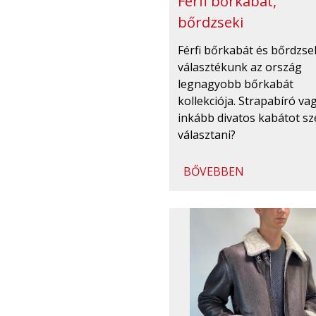
Férfi bőrkabát,
bőrdzseki
Férfi bőrkabát és bőrdzse
választékunk az ország
legnagyobb bőrkabát
kollekciója. Strapabíró va
inkább divatos kabátot sz
választani?
BŐVEBBEN