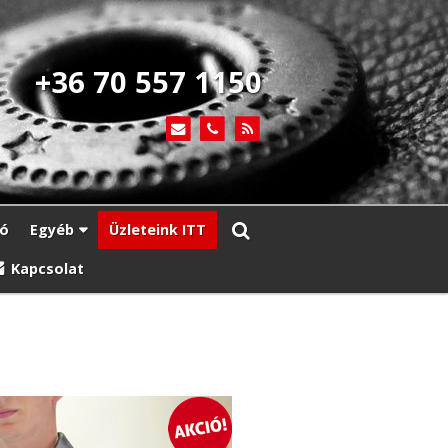
+36 70 557 1150
ió
Egyéb
Üzleteink ITT
Kapcsolat