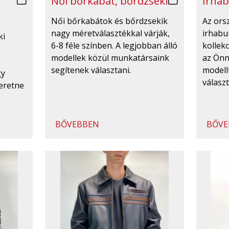
Irhab
Női bőrkabát, bőrdzseki
Az ors
Női bőrkabátok és bőrdzsekik
irhabu
nagy méretválasztékkal várják,
ki
kollekc
6-8 féle színben. A legjobban álló
az Önn
modellek közül munkatársaink
modell
segítenek választani.
gy
válasz
eretne
BŐVEBBEN
BŐVE