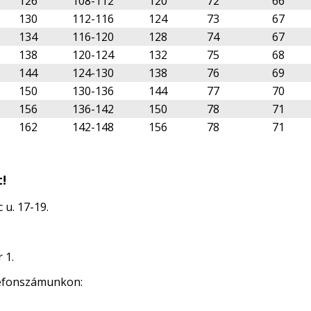
126
108-112
120
72
66
130
112-116
124
73
67
134
116-120
128
74
67
138
120-124
132
75
68
144
124-130
138
76
69
150
130-136
144
77
70
156
136-142
150
78
71
162
142-148
156
78
71
!
 u. 17-19.
 1.
lefonszámunkon: