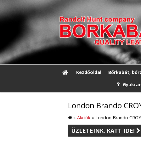
Kezdőoldal
Bőrkabát, bőr
Gyakran
London Brando CRO
»
Akciók
»
London Brando CRO
ÜZLETEINK. KATT IDE!
