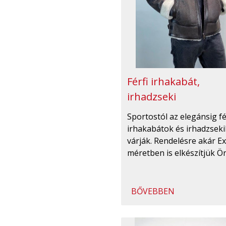
Férfi irhakabát,
irhadzseki
Sportostól az elegánsig fé
irhakabátok és irhadzseki
várják. Rendelésre akár Ex
méretben is elkészítjük Ö
BŐVEBBEN