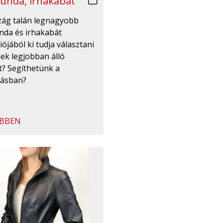
unda, irhakabát
zág talán legnagyobb
nda és irhakabát
iójából ki tudja választani
ek legjobban álló
t? Segíthetünk a
tásban?
BBEN