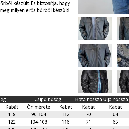
rből készült. Ez biztosítja, hogy
e meg milyen erős bőrből készült!
ség
Csípő bőség
Háta hossza
Ujja hossza
Kabát
Ön mérete
Kabát
Kabát
Kabát
118
96-104
112
70
64
122
104-108
116
71
65