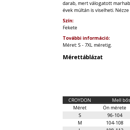
darab, mert válogatott marhabő
évek múltán is viselheti. Nézz
Szín:
Fekete
További információ:
Méret: S - 7XL méretig.
Mérettáblázat
CROYDON
Mell bő
Méret
Ön mérete
S
96-104
M
104-108