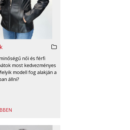
k
minőségű női és férfi
bátok most kedvezményes
Melyik modell fog alakján a
an állni?
BBEN