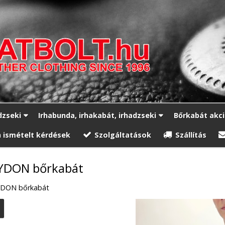
dzseki
Irhabunda, irhakabát, irhadzseki
Bőrkabát akc
 ismételt kérdések
Szolgáltatások
Szállítás
YDON bőrkabát
YDON bőrkabát