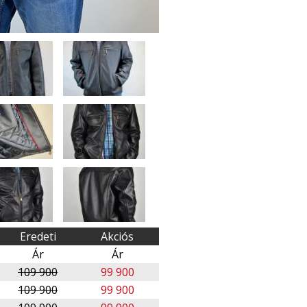
Eredeti
Akciós
Ár
Ár
109 900
99 900
109 900
99 900