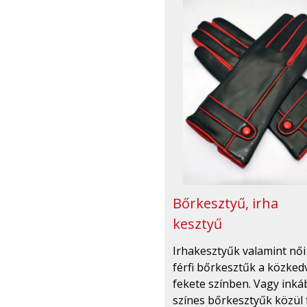
Bőrkesztyű, irha
kesztyű
Irhakesztyűk valamint női
férfi bőrkesztűk a közked
fekete színben. Vagy inká
színes bőrkesztyűk közül