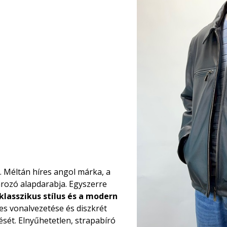
. Méltán híres angol márka, a
ozó alapdarabja. Egyszerre
klasszikus stílus és a modern
es vonalvezetése és diszkrét
nését. Elnyűhetetlen, strapabíró