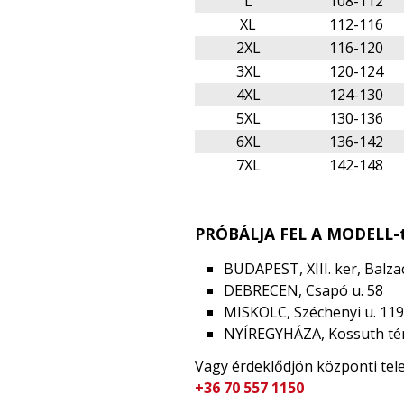
L
108-112
XL
112-116
2XL
116-120
3XL
120-124
4XL
124-130
5XL
130-136
6XL
136-142
7XL
142-148
PRÓBÁLJA FEL A MODELL-t
BUDAPEST, XIII. ker, Balzac
DEBRECEN, Csapó u. 58
MISKOLC, Széchenyi u. 119
NYÍREGYHÁZA, Kossuth tér
Vagy érdeklődjön központi te
+36 70 557 1150