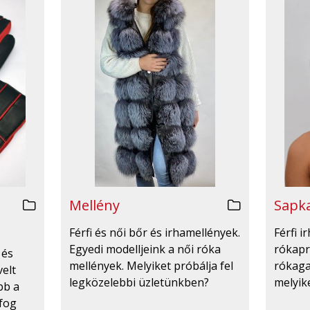
Mellény
Sapka
Férfi és női bőr és irhamellények.
Férfi 
Egyedi modelljeink a női róka
rókapr
 és
mellények. Melyiket próbálja fel
rókaga
velt
legközelebbi üzletünkben?
melyike
bb a
 fog