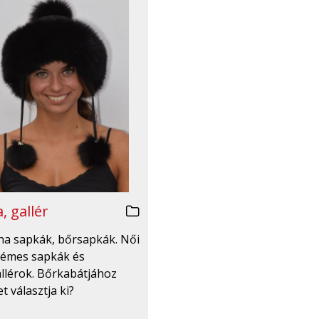
, gallér
irha sapkák, bőrsapkák. Női
émes sapkák és
llérok. Bőrkabátjához
t választja ki?