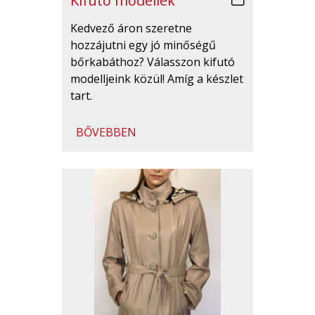
Kifutó modellek
Kedvező áron szeretne
hozzájutni egy jó minőségű
bőrkabáthoz? Válasszon kifutó
modelljeink közül! Amíg a készlet
tart.
BŐVEBBEN