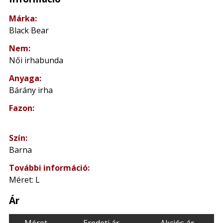
Márka:
Black Bear
Nem:
Női irhabunda
Anyaga:
Bárány irha
Fazon:
Szín:
Barna
További információ:
Méret: L
Ár
Méret
Eredeti ár
Akciós ár