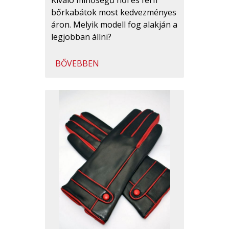
Kiváló minőségű női és férfi
bőrkabátok most kedvezményes
áron. Melyik modell fog alakján a
legjobban állni?
BŐVEBBEN