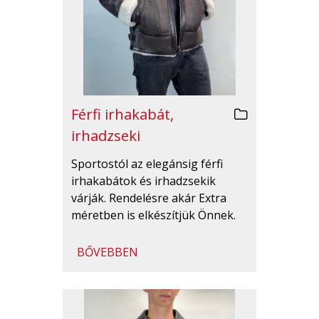
Férfi irhakabát,
irhadzseki
Sportostól az elegánsig férfi
irhakabátok és irhadzsekik
várják. Rendelésre akár Extra
méretben is elkészítjük Önnek.
BŐVEBBEN