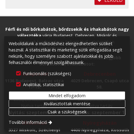
ELKÜLD
Férfi és női bőrkabátok, bőrdzsekik és irhakabátok nagy
választéka
várja Budapest, Debrecen, Miskolc és
Nyíregyháza forgalmas helyein lévő üzleteinkben.
Weboldalunk a működéshez elengedhetetlen sütiket
Melyik üzletünk van a legközelebb Önhöz?
használ. A statisztikai és marketing sütik elfogadása segít
nekünk, hogy személyre szabott ajánlatokkal és jobb
Várjuk Önt, és segítünk kiválasztani az
Önnek legjobb
felhasználói élménnyel szolgálhassunk.
bőrkabátot, irhakabátot:
Funkcionális (szükséges)
Budapesten
Debrecenben
1136 Budapest, Balzac utca
4029 Debrecen, Csapó utca
Analitikai, statisztikai
17-19.
58.
+36 70 557 1150
+36 70 557 1150
Mindet elfogadom
info@borkabatbolt.hu
info@borkabatbolt.hu
Kiválasztottak mentése
Nyitva tartás:
Nyitva tartás:
Csak a szükségesek
Nyitás: szeptember 1.
Nyitás: szeptember 1.
További információ
Miskolcon
Nyíregyházán
3527 Miskolc, Széchenyi
4400 Nyíregyháza, Kossuth