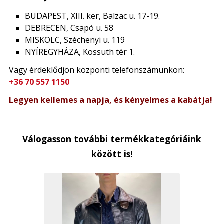
BUDAPEST, XIII. ker, Balzac u. 17-19.
DEBRECEN, Csapó u. 58
MISKOLC, Széchenyi u. 119
NYÍREGYHÁZA, Kossuth tér 1.
Vagy érdeklődjön központi telefonszámunkon:
+36 70 557 1150
Legyen kellemes a napja, és kényelmes a kabátja!
Válogasson további termékkategóriáink
között is!