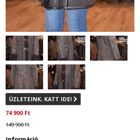
ÜZLETEINK. KATT IDE!

74 900 Ft
149 900 Ft
Információ