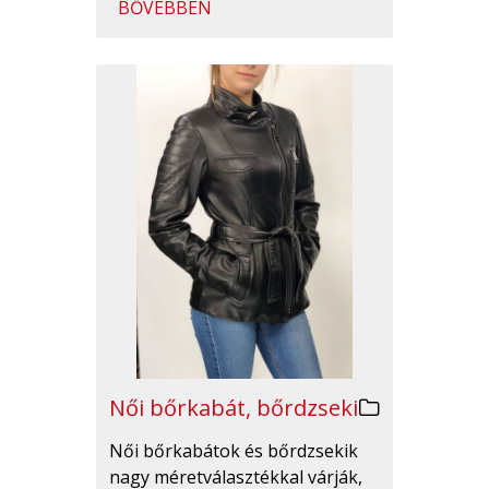
BŐVEBBEN
Női bőrkabát, bőrdzseki
Női bőrkabátok és bőrdzsekik
nagy méretválasztékkal várják,