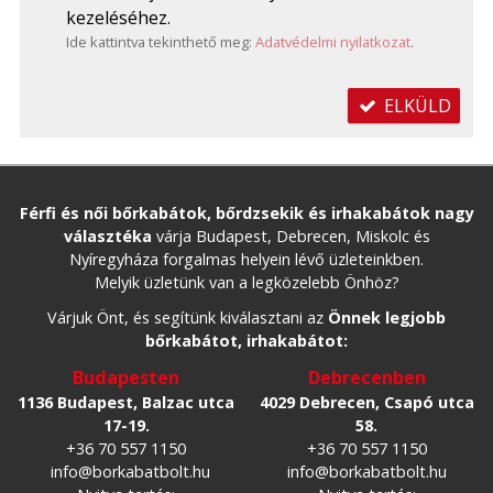
kezeléséhez.
Ide kattintva tekinthető meg:
Adatvédelmi nyilatkozat
.
ELKÜLD
Férfi és női bőrkabátok, bőrdzsekik és irhakabátok nagy
választéka
várja Budapest, Debrecen, Miskolc és
Nyíregyháza forgalmas helyein lévő üzleteinkben.
Melyik üzletünk van a legközelebb Önhöz?
Várjuk Önt, és segítünk kiválasztani az
Önnek legjobb
bőrkabátot, irhakabátot:
Budapesten
Debrecenben
1136 Budapest, Balzac utca
4029 Debrecen, Csapó utca
17-19.
58.
+36 70 557 1150
+36 70 557 1150
info@borkabatbolt.hu
info@borkabatbolt.hu