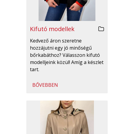
Kifutó modellek
Kedvező áron szeretne
hozzájutni egy jó minőségű
bőrkabáthoz? Válasszon kifutó
modelljeink közül! Amíg a készlet
tart.
BŐVEBBEN