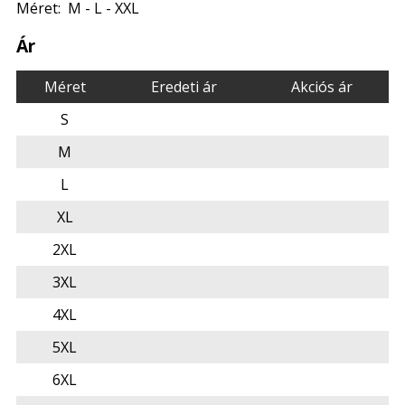
Méret: M - L - XXL
Ár
Méret
Eredeti ár
Akciós ár
S
M
L
XL
2XL
3XL
4XL
5XL
6XL