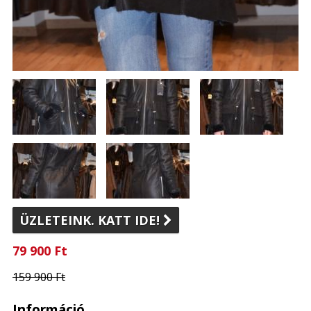
ÜZLETEINK. KATT IDE!

79 900 Ft
159 900 Ft
Információ