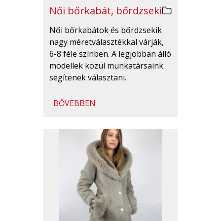
Női bőrkabát, bőrdzseki
Női bőrkabátok és bőrdzsekik
nagy méretválasztékkal várják,
6-8 féle színben. A legjobban álló
modellek közül munkatársaink
segítenek választani.
BŐVEBBEN