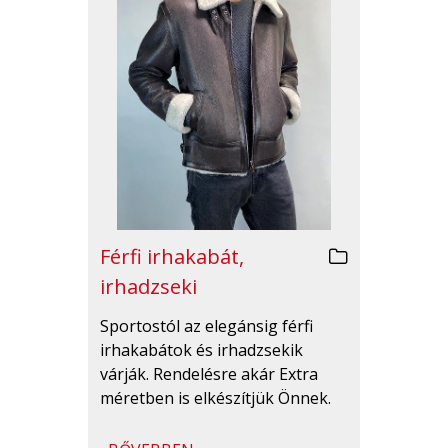
Férfi irhakabát,
irhadzseki
Sportostól az elegánsig férfi
irhakabátok és irhadzsekik
várják. Rendelésre akár Extra
méretben is elkészítjük Önnek.