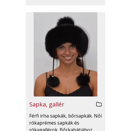
Sapka, gallér
Férfi irha sapkák, bőrsapkák. Női
rókaprémes sapkák és
rókagallérok. Bőrkabátjához