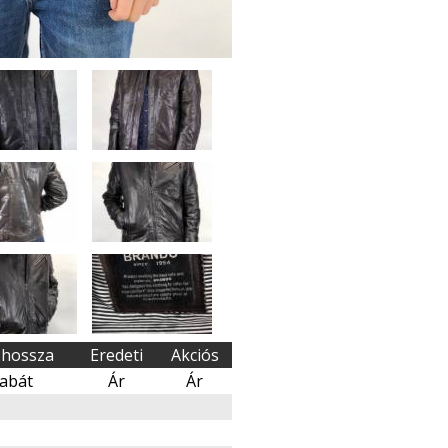
 hossza
Eredeti
Akciós
abát
Ár
Ár