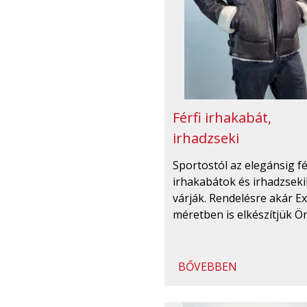
Férfi irhakabát,
irhadzseki
Sportostól az elegánsig fé
irhakabátok és irhadzseki
várják. Rendelésre akár Ex
méretben is elkészítjük Ö
BŐVEBBEN