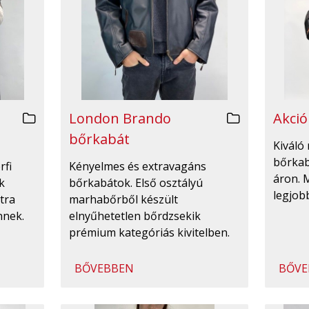
London Brando
Akció
bőrkabát
Kiváló 
bőrka
rfi
Kényelmes és extravagáns
áron. 
k
bőrkabátok. Első osztályú
legjobb
tra
marhabőrből készült
nnek.
elnyűhetetlen bőrdzsekik
prémium kategóriás kivitelben.
BŐVEBBEN
BŐVE