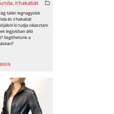
unda, irhakabát
zág talán legnagyobb
nda és irhakabát
iójából ki tudja választani
ek legjobban álló
t? Segíthetünk a
tásban?
BBEN