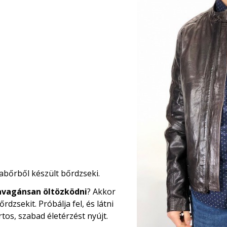
abőrből készült bőrdzseki.
avagánsan öltözködni
? Akkor
sekit. Próbálja fel, és látni
tos, szabad életérzést nyújt.