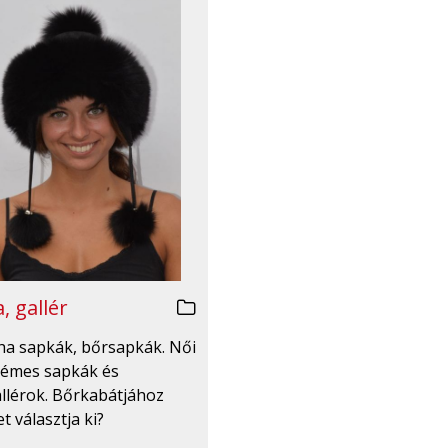
, gallér
irha sapkák, bőrsapkák. Női
émes sapkák és
llérok. Bőrkabátjához
t választja ki?