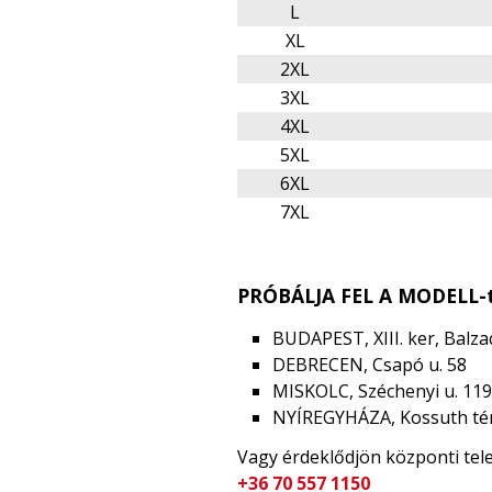
L
XL
2XL
3XL
4XL
5XL
6XL
7XL
PRÓBÁLJA FEL A MODELL-t
BUDAPEST, XIII. ker, Balzac
DEBRECEN, Csapó u. 58
MISKOLC, Széchenyi u. 119
NYÍREGYHÁZA, Kossuth tér
Vagy érdeklődjön központi te
+36 70 557 1150