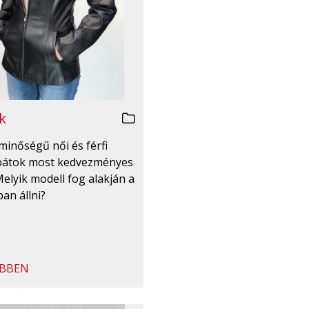
k
minőségű női és férfi
bátok most kedvezményes
Melyik modell fog alakján a
an állni?
BBEN