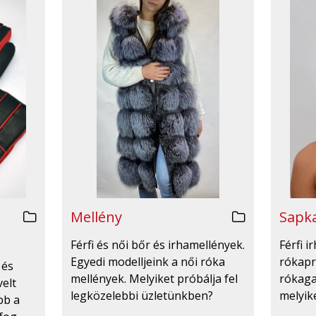
Mellény
Sapka
Férfi és női bőr és irhamellények.
Férfi 
Egyedi modelljeink a női róka
rókapr
 és
mellények. Melyiket próbálja fel
rókaga
velt
legközelebbi üzletünkben?
melyike
bb a