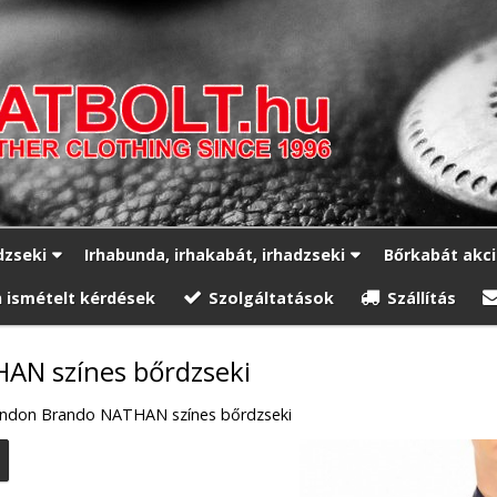
dzseki
Irhabunda, irhakabát, irhadzseki
Bőrkabát akc
 ismételt kérdések
Szolgáltatások
Szállítás
AN színes bőrdzseki
ndon Brando NATHAN színes bőrdzseki