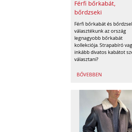
Férfi bőrkabát,
bőrdzseki
Férfi bőrkabát és bőrdzse
választékunk az ország
legnagyobb bőrkabát
kollekciója. Strapabíró va
inkább divatos kabátot sz
választani?
BŐVEBBEN