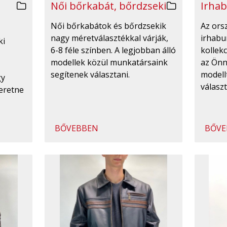
Irhab
Női bőrkabát, bőrdzseki
Az ors
Női bőrkabátok és bőrdzsekik
irhabu
nagy méretválasztékkal várják,
ki
kollekc
6-8 féle színben. A legjobban álló
az Önn
modellek közül munkatársaink
modell
segítenek választani.
gy
válasz
eretne
BŐVEBBEN
BŐVE