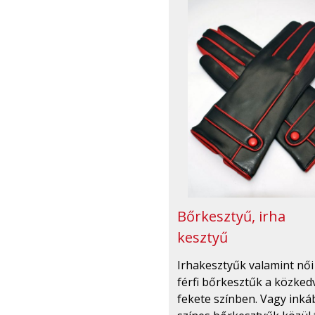
Bőrkesztyű, irha
kesztyű
Irhakesztyűk valamint női
férfi bőrkesztűk a közked
fekete színben. Vagy inká