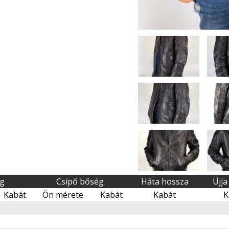
ég
Csípő bőség
Háta hossza
Ujja
Kabát
Ön mérete
Kabát
Kabát
K