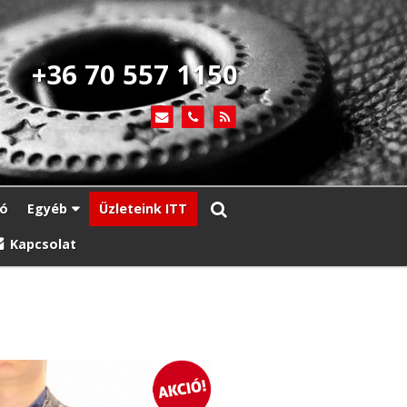
+36 70 557 1150
ió
Egyéb
Üzleteink ITT
Kapcsolat