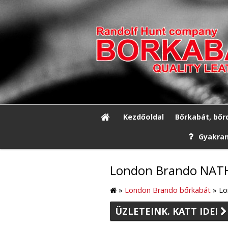
Kezdőoldal
Bőrkabát, bőr
Gyakran
London Brando NATH
»
London Brando bőrkabát
»
Lo
ÜZLETEINK. KATT IDE!
