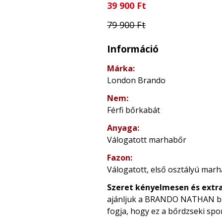
39 900 Ft
79 900 Ft
Információ
Márka:
London Brando
Nem:
Férfi bőrkabát
Anyaga:
Válogatott marhabőr
Fazon:
Válogatott, első osztályú marh
Szeret kényelmesen és extr
ajánljuk a BRANDO NATHAN bőrdz
fogja, hogy ez a bőrdzseki spor