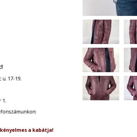
!
 u. 17-19.
 1.
lefonszámunkon:
 kényelmes a kabátja!