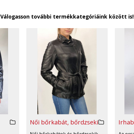
Válogasson további termékkategóriáink között is!
Irhab
Női bőrkabát, bőrdzseki
Az ors
Női bőrkabátok és bőrdzsekik