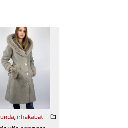
unda, irhakabát
zág talán legnagyobb