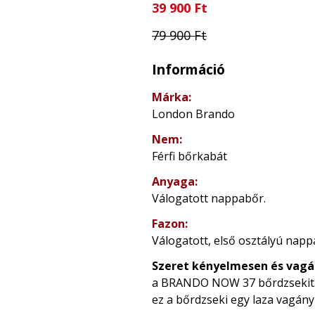
39 900 Ft
79 900 Ft
Információ
Márka:
London Brando
Nem:
Férfi bőrkabát
Anyaga:
Válogatott nappabőr.
Fazon:
Válogatott, első osztályú napp
Szeret kényelmesen és vagá
a BRANDO NOW 37 bőrdzsekit. Pr
ez a bőrdzseki egy laza vagány 