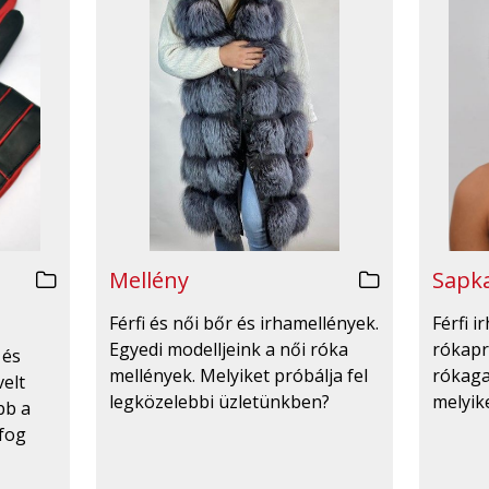
Mellény
Sapka
Férfi és női bőr és irhamellények.
Férfi 
Egyedi modelljeink a női róka
rókapr
 és
mellények. Melyiket próbálja fel
rókaga
velt
legközelebbi üzletünkben?
melyike
bb a
 fog