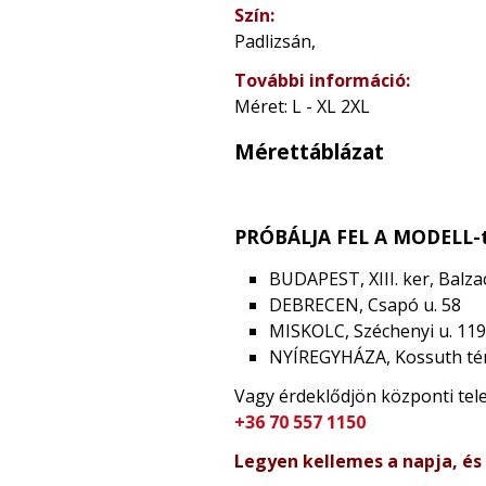
Szín:
Padlizsán,
További információ:
Méret: L - XL 2XL
Mérettáblázat
PRÓBÁLJA FEL A MODELL-t
BUDAPEST, XIII. ker, Balzac
DEBRECEN, Csapó u. 58
MISKOLC, Széchenyi u. 119
NYÍREGYHÁZA, Kossuth tér
Vagy érdeklődjön központi te
+36 70 557 1150
Legyen kellemes a napja, és