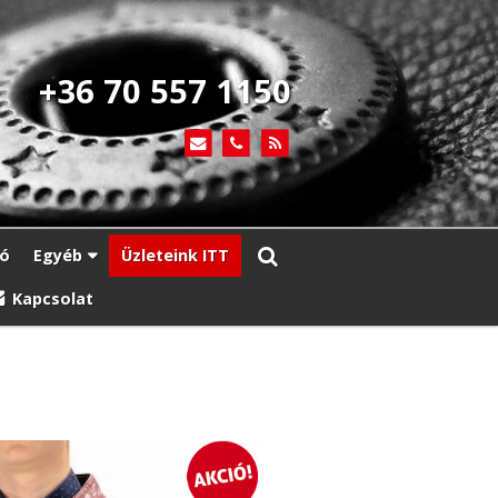
+36 70 557 1150
ió
Egyéb
Üzleteink ITT
Kapcsolat