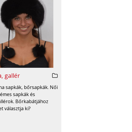
, gallér
irha sapkák, bőrsapkák. Női
émes sapkák és
llérok. Bőrkabátjához
t választja ki?