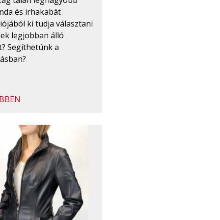
nda és irhakabát
iójából ki tudja választani
ek legjobban álló
t? Segíthetünk a
tásban?
BBEN