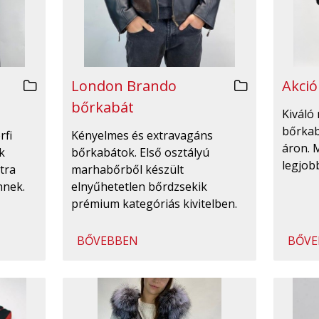
London Brando
Akció
bőrkabát
Kiváló 
bőrka
rfi
Kényelmes és extravagáns
áron. 
k
bőrkabátok. Első osztályú
legjobb
tra
marhabőrből készült
nnek.
elnyűhetetlen bőrdzsekik
prémium kategóriás kivitelben.
BŐVEBBEN
BŐVE