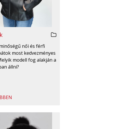
k
minőségű női és férfi
bátok most kedvezményes
Melyik modell fog alakján a
an állni?
BBEN