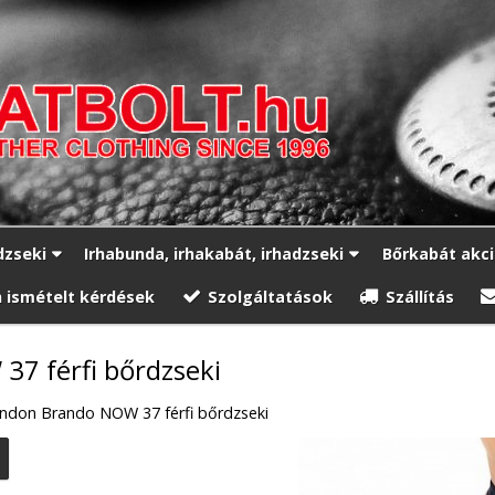
dzseki
Irhabunda, irhakabát, irhadzseki
Bőrkabát akc
 ismételt kérdések
Szolgáltatások
Szállítás
7 férfi bőrdzseki
ndon Brando NOW 37 férfi bőrdzseki