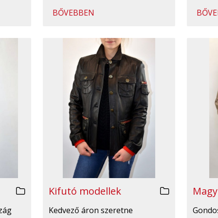
BŐVEBBEN
BŐVE
Kifutó modellek
Magy
Kedvező áron szeretne
Gondos
zág