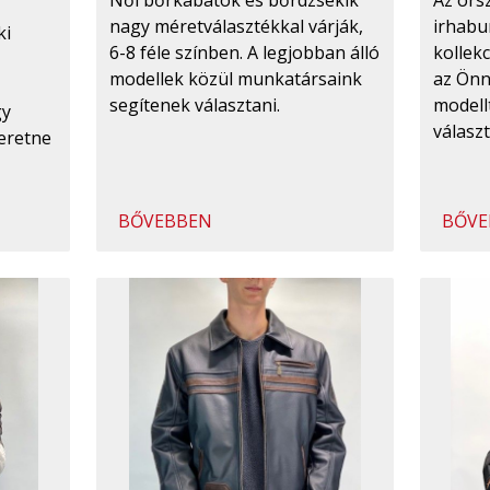
irhabu
nagy méretválasztékkal várják,
ki
kollekc
6-8 féle színben. A legjobban álló
az Önn
modellek közül munkatársaink
modell
segítenek választani.
gy
válasz
eretne
BŐVEBBEN
BŐVE