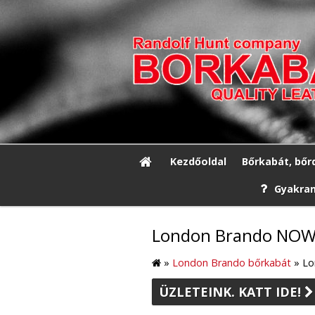
Kezdőoldal
Bőrkabát, bőr
Gyakran
London Brando NOW 3
»
London Brando bőrkabát
»
Lo
ÜZLETEINK. KATT IDE!
