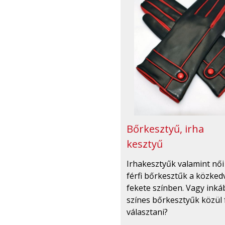
Bőrkesztyű, irha
kesztyű
Irhakesztyűk valamint női
férfi bőrkesztűk a közked
fekete színben. Vagy inká
színes bőrkesztyűk közül
választani?