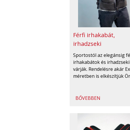
Férfi irhakabát,
irhadzseki
Sportostól az elegánsig fé
irhakabátok és irhadzseki
várják. Rendelésre akár Ex
méretben is elkészítjük Ö
BŐVEBBEN