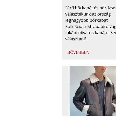
Férfi bőrkabát és bőrdzse
választékunk az ország
legnagyobb bőrkabát
kollekciója. Strapabíró va
inkább divatos kabátot sz
választani?
BŐVEBBEN