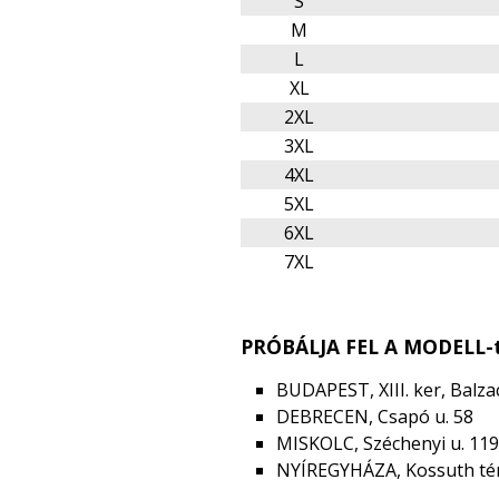
S
M
L
XL
2XL
3XL
4XL
5XL
6XL
7XL
PRÓBÁLJA FEL A MODELL-t
BUDAPEST, XIII. ker, Balzac
DEBRECEN, Csapó u. 58
MISKOLC, Széchenyi u. 119
NYÍREGYHÁZA, Kossuth tér