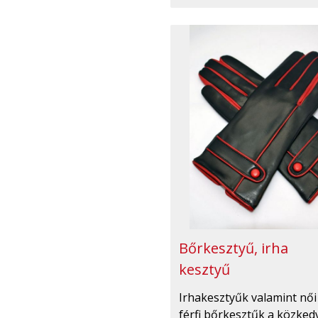
Bőrkesztyű, irha
kesztyű
Irhakesztyűk valamint női
férfi bőrkesztűk a közked