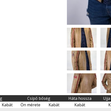
ég
Csípő bőség
Háta hossza
Ujja
Kabát
Ön mérete
Kabát
Kabát
K