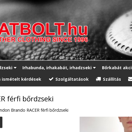
dzseki
Irhabunda, irhakabát, irhadzseki
Bőrkabát akc
 ismételt kérdések
Szolgáltatások
Szállítás
 férfi bőrdzseki
ndon Brando RACER férfi bőrdzseki