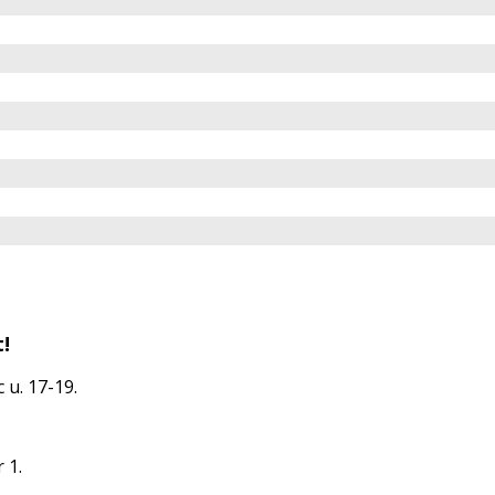
!
 u. 17-19.
 1.