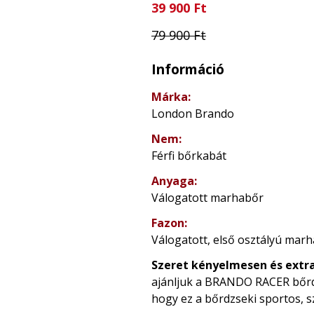
39 900 Ft
79 900 Ft
Információ
Márka:
London Brando
Nem:
Férfi bőrkabát
Anyaga:
Válogatott marhabőr
Fazon:
Válogatott, első osztályú marh
Szeret kényelmesen és extr
ajánljuk a BRANDO RACER bőrdzse
hogy ez a bőrdzseki sportos, s