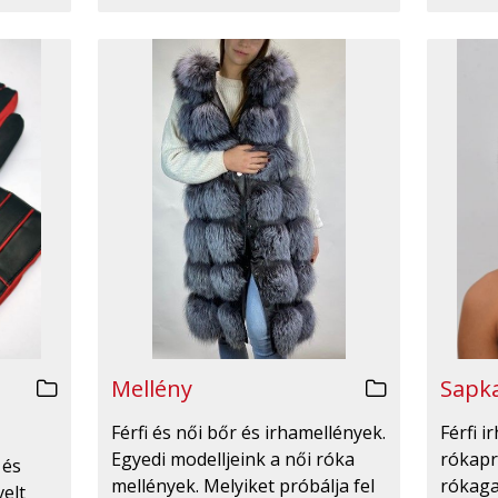
Mellény
Sapka
Férfi és női bőr és irhamellények.
Férfi 
Egyedi modelljeink a női róka
rókapr
 és
mellények. Melyiket próbálja fel
rókaga
velt