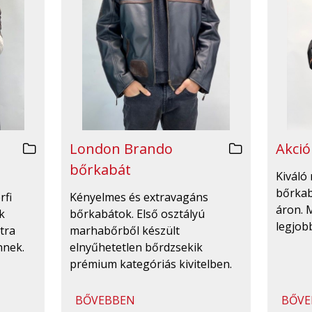
London Brando
Akció
bőrkabát
Kiváló 
bőrka
rfi
Kényelmes és extravagáns
áron. 
k
bőrkabátok. Első osztályú
legjobb
tra
marhabőrből készült
nnek.
elnyűhetetlen bőrdzsekik
prémium kategóriás kivitelben.
BŐVEBBEN
BŐVE