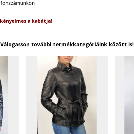
lefonszámunkon:
 kényelmes a kabátja!
Válogasson további termékkategóriáink között is!