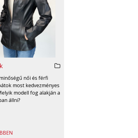
k
minőségű női és férfi
bátok most kedvezményes
Melyik modell fog alakján a
an állni?
BBEN