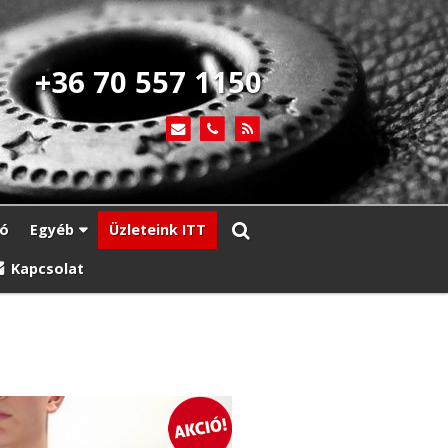
+36 70 557 1150
ió
Egyéb
Üzleteink ITT
Kapcsolat