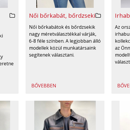
Irhab
Női bőrkabát, bőrdzseki
Az ors
Női bőrkabátok és bőrdzsekik
irhabu
nagy méretválasztékkal várják,
ki
kollekc
6-8 féle színben. A legjobban álló
az Önn
modellek közül munkatársaink
modell
segítenek választani.
gy
válasz
eretne
BŐVEBBEN
BŐVE