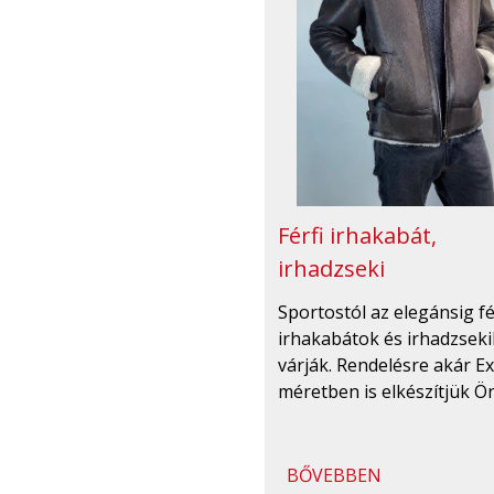
Férfi irhakabát,
irhadzseki
Sportostól az elegánsig fé
irhakabátok és irhadzseki
várják. Rendelésre akár Ex
méretben is elkészítjük Ö
BŐVEBBEN