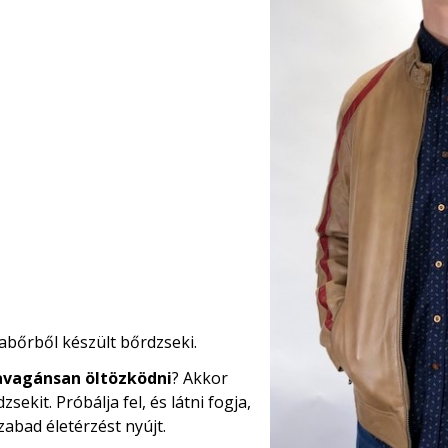
abőrből készült bőrdzseki.
avagánsan öltözködni
? Akkor
kit. Próbálja fel, és látni fogja,
zabad életérzést nyújt.