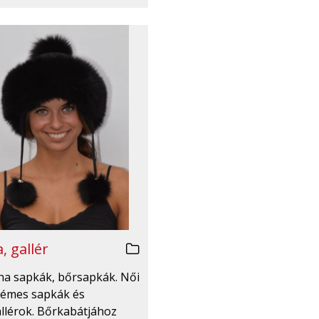
, gallér
irha sapkák, bőrsapkák. Női
émes sapkák és
llérok. Bőrkabátjához