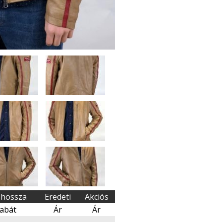
 hossza
Eredeti
Akciós
abát
Ár
Ár