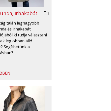
unda, irhakabát
zág talán legnagyobb
nda és irhakabát
iójából ki tudja választani
ek legjobban álló
t? Segíthetünk a
tásban?
BBEN