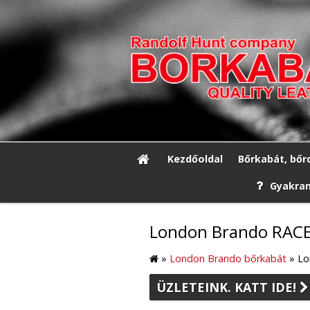
Kezdőoldal
Bőrkabát, bőr
Gyakran
London Brando RACER
»
London Brando bőrkabát
»
Lo
ÜZLETEINK. KATT IDE!
