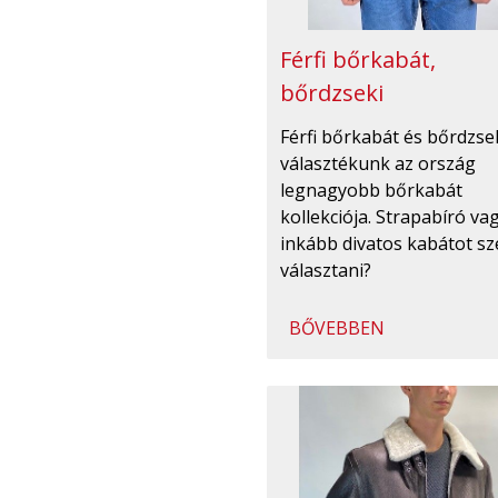
Férfi bőrkabát,
bőrdzseki
Férfi bőrkabát és bőrdzse
választékunk az ország
legnagyobb bőrkabát
kollekciója. Strapabíró va
inkább divatos kabátot sz
választani?
BŐVEBBEN