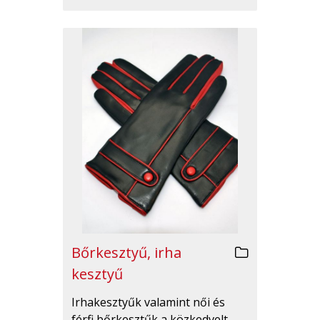
Bőrkesztyű, irha
kesztyű
Irhakesztyűk valamint női és
férfi bőrkesztűk a közkedvelt