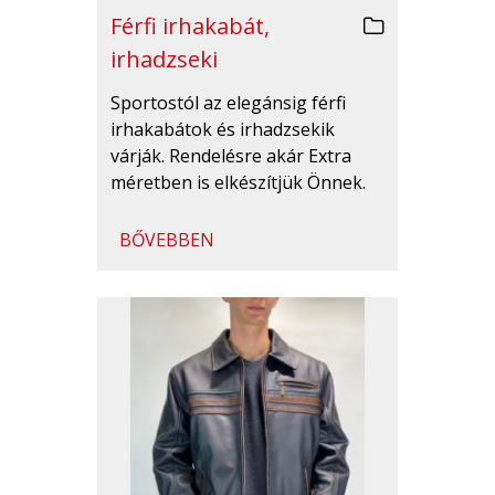
Férfi irhakabát,
irhadzseki
Sportostól az elegánsig férfi
irhakabátok és irhadzsekik
várják. Rendelésre akár Extra
méretben is elkészítjük Önnek.
BŐVEBBEN