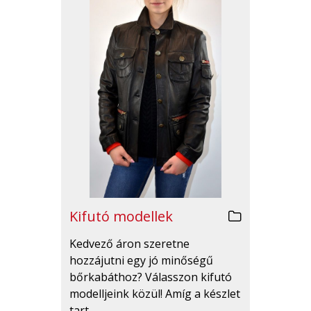
Kifutó modellek
Kedvező áron szeretne
hozzájutni egy jó minőségű
bőrkabáthoz? Válasszon kifutó
modelljeink közül! Amíg a készlet
tart.