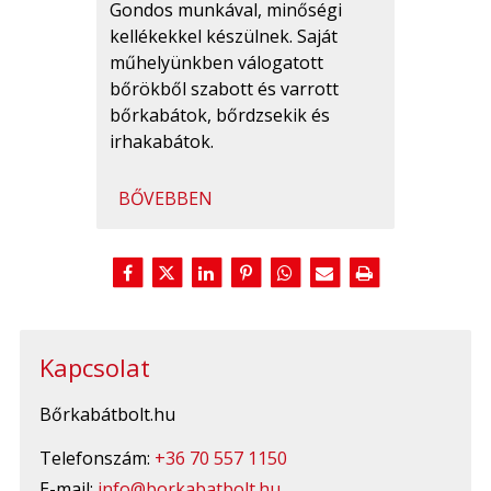
Gondos munkával, minőségi
kellékekkel készülnek. Saját
műhelyünkben válogatott
bőrökből szabott és varrott
bőrkabátok, bőrdzsekik és
irhakabátok.
BŐVEBBEN
Kapcsolat
Bőrkabátbolt.hu
Telefonszám:
+36 70 557 1150
E-mail:
info@borkabatbolt.hu