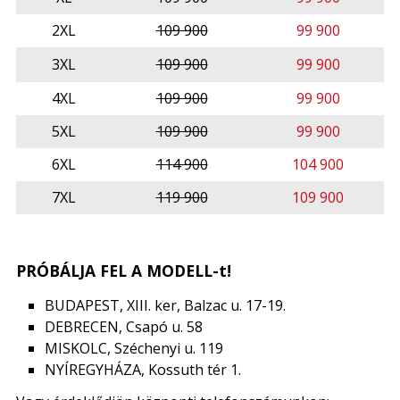
2XL
109 900
99 900
3XL
109 900
99 900
4XL
109 900
99 900
5XL
109 900
99 900
6XL
114 900
104 900
7XL
119 900
109 900
PRÓBÁLJA FEL A MODELL-t!
BUDAPEST, XIII. ker, Balzac u. 17-19.
DEBRECEN, Csapó u. 58
MISKOLC, Széchenyi u. 119
NYÍREGYHÁZA, Kossuth tér 1.