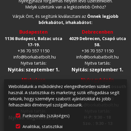
Nyíregyháza forgalmas helyein lévő üzleteinkben.
Melyik üzletünk van a legközelebb Önhöz?
Várjuk Önt, és segítünk kiválasztani az
Önnek legjobb
bőrkabátot, irhakabátot:
Budapesten
Debrecenben
1136 Budapest, Balzac utca
4029 Debrecen, Csapó utca
17-19.
58.
+36 70 557 1150
+36 70 557 1150
info@borkabatbolt.hu
info@borkabatbolt.hu
Nyitva tartás:
Nyitva tartás:
Nyitás: szeptember 1.
Nyitás: szeptember 1.
Miskolcon
Nyíregyházán
3527 Miskolc, Széchenyi
4400 Nyíregyháza, Kossuth
Weboldalunk a működéshez elengedhetetlen sütiket
utca 119.
tér 1.
használ. A statisztikai és marketing sütik elfogadása segít
+36 70 557 1150
+36 70 557 1150
nekünk, hogy személyre szabott ajánlatokkal és jobb
info@borkabatbolt.hu
info@borkabatbolt.hu
felhasználói élménnyel szolgálhassunk.
Nyitva tartás:
Nyitva tartás:
Funkcionális (szükséges)
Nyitás: augusztus 24.
H-P: 9:30 - 18
Szo. : 9:30 - 13
Analitikai, statisztikai