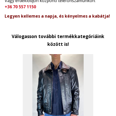
Vagy érdeklődjön központi telefonszámunkon:
+36 70 557 1150
Legyen kellemes a napja, és kényelmes a kabátja!
Válogasson további termékkategóriáink
között is!