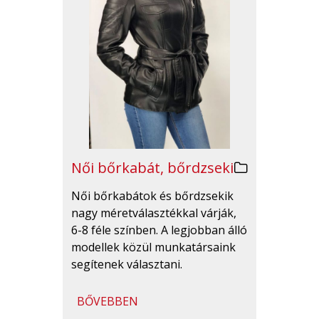
Női bőrkabát, bőrdzseki
Női bőrkabátok és bőrdzsekik
nagy méretválasztékkal várják,
6-8 féle színben. A legjobban álló
modellek közül munkatársaink
segítenek választani.
BŐVEBBEN