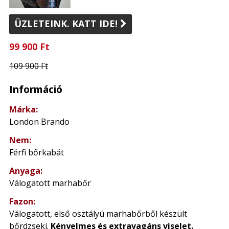
ÜZLETEINK. KATT IDE!

99 900 Ft
109 900 Ft
Információ
Márka:
London Brando
Nem:
Férfi bőrkabát
Anyaga:
Válogatott marhabőr
Fazon:
Válogatott, első osztályú marhabőrből készült
bőrdzseki.
Kényelmes és extravagáns viselet.