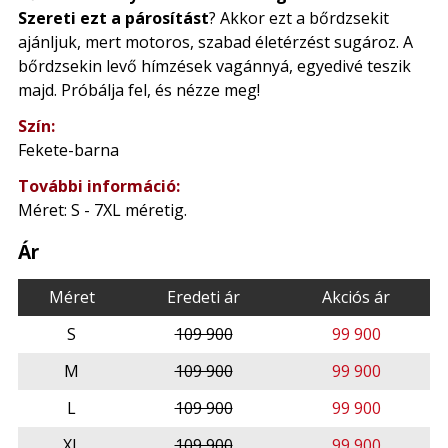
Szereti ezt a párosítást
? Akkor ezt a bőrdzsekit
ajánljuk, mert motoros, szabad életérzést sugároz. A
bőrdzsekin levő hímzések vagánnyá, egyedivé teszik
majd. Próbálja fel, és nézze meg!
Szín:
Fekete-barna
További információ:
Méret: S - 7XL méretig.
Ár
Méret
Eredeti ár
Akciós ár
S
109 900
99 900
M
109 900
99 900
L
109 900
99 900
XL
109 900
99 900