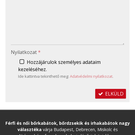
-
-
-
Nyilatkozat
*
Hozzájárulok személyes adataim
kezeléséhez.
Ide kattintva tekinthető meg:
Adatvédelmi nyilatkozat
.
ELKÜLD
Férfi és női bőrkabátok, bőrdzsekik és irhakabátok nagy
választéka
várja Budapest, Debrecen, Miskolc és