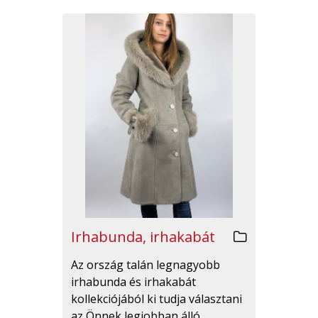
Irhabunda, irhakabát
Az ország talán legnagyobb
irhabunda és irhakabát
kollekciójából ki tudja választani
az Önnek legjobban álló