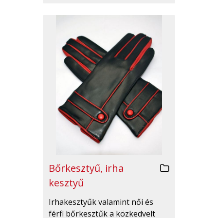
Bőrkesztyű, irha
kesztyű
Irhakesztyűk valamint női és
férfi bőrkesztűk a közkedvelt