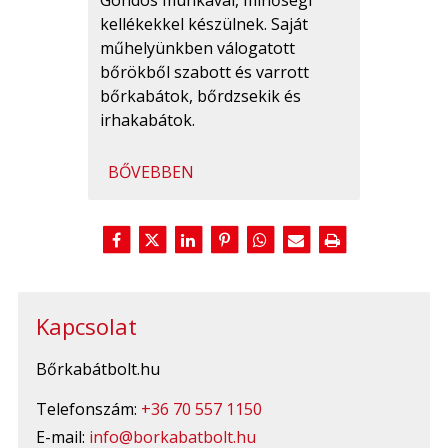
Gondos munkával, minőségi
kellékekkel készülnek. Saját
műhelyünkben válogatott
bőrökből szabott és varrott
bőrkabátok, bőrdzsekik és
irhakabátok.
BŐVEBBEN
Kapcsolat
Bőrkabátbolt.hu
Telefonszám:
+36 70 557 1150
E-mail:
info@borkabatbolt.hu