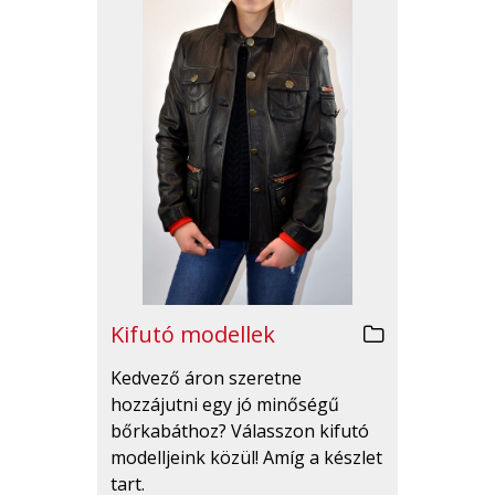
Kifutó modellek
Kedvező áron szeretne
hozzájutni egy jó minőségű
bőrkabáthoz? Válasszon kifutó
modelljeink közül! Amíg a készlet
tart.