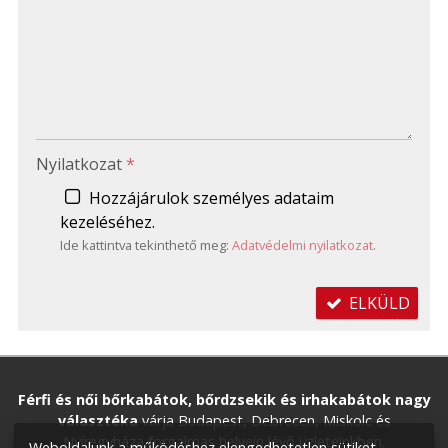
-
-
-
Nyilatkozat
*
Hozzájárulok személyes adataim
kezeléséhez.
Ide kattintva tekinthető meg:
Adatvédelmi nyilatkozat
.
ELKÜLD
Férfi és női bőrkabátok, bőrdzsekik és irhakabátok nagy
választéka
várja Budapest, Debrecen, Miskolc és
Nyíregyháza forgalmas helyein lévő üzleteinkben.
Weboldalunk a működéshez elengedhetetlen sütiket