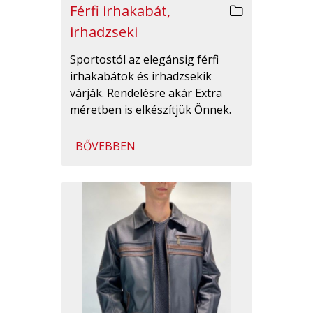
Férfi irhakabát,
irhadzseki
Sportostól az elegánsig férfi
irhakabátok és irhadzsekik
várják. Rendelésre akár Extra
méretben is elkészítjük Önnek.
BŐVEBBEN