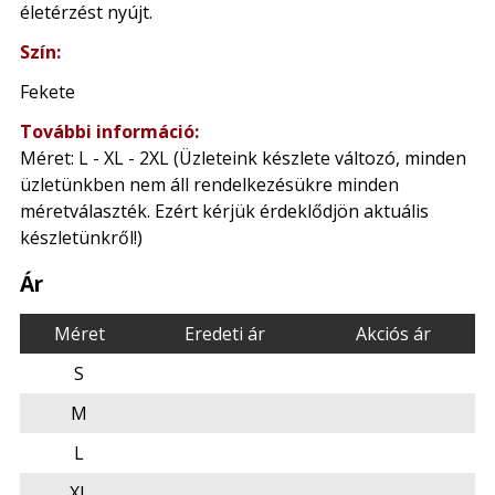
életérzést nyújt.
Szín:
Fekete
További információ:
Méret: L - XL - 2XL (Üzleteink készlete változó, minden
üzletünkben nem áll rendelkezésükre minden
méretválaszték. Ezért kérjük érdeklődjön aktuális
készletünkről!)
Ár
Méret
Eredeti ár
Akciós ár
S
M
L
XL