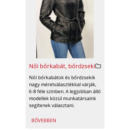
Női bőrkabát, bőrdzseki
Női bőrkabátok és bőrdzsekik
nagy méretválasztékkal várják,
6-8 féle színben. A legjobban álló
modellek közül munkatársaink
segítenek választani.
BŐVEBBEN