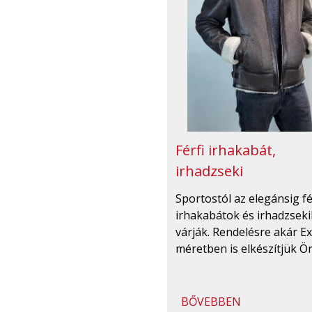
Férfi irhakabát,
irhadzseki
Sportostól az elegánsig fé
irhakabátok és irhadzseki
várják. Rendelésre akár Ex
méretben is elkészítjük Ö
BŐVEBBEN