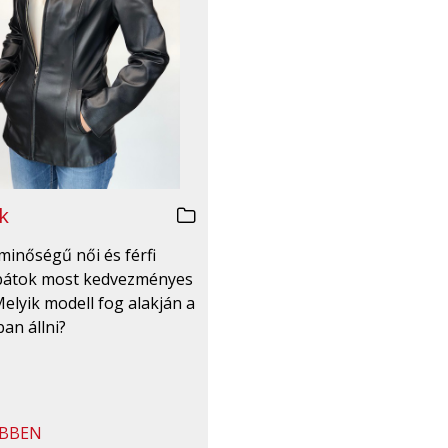
k
minőségű női és férfi
bátok most kedvezményes
Melyik modell fog alakján a
an állni?
BBEN