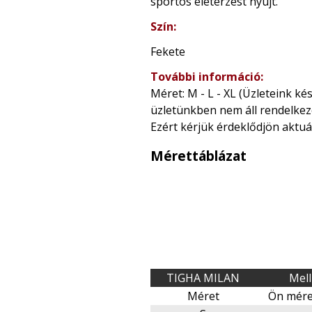
sportos életérzést nyújt.
Szín:
Fekete
További információ:
Méret: M - L - XL (Üzleteink ké
üzletünkben nem áll rendelke
Ezért kérjük érdeklődjön aktuál
Mérettáblázat
TIGHA MILAN
Mell
Méret
Ön mére