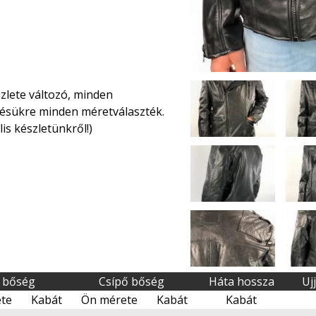
szlete változó, minden
zésükre minden méretválaszték.
is készletünkről!)
 bőség
Csípő bőség
Háta hossza
Uj
te
Kabát
Ön mérete
Kabát
Kabát