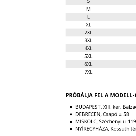
S
M
L
XL
2XL
3XL
4XL
5XL
6XL
7XL
PRÓBÁLJA FEL A MODELL-t
BUDAPEST, XIII. ker, Balzac
DEBRECEN, Csapó u. 58
MISKOLC, Széchenyi u. 119
NYÍREGYHÁZA, Kossuth tér