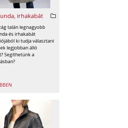
unda, irhakabát
zág talán legnagyobb
nda és irhakabát
iójából ki tudja választani
ek legjobban álló
t? Segíthetünk a
tásban?
BBEN