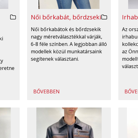
Irhab
Női bőrkabát, bőrdzseki
Az ors
Női bőrkabátok és bőrdzsekik
irhabu
nagy méretválasztékkal várják,
ki
kollekc
6-8 féle színben. A legjobban álló
az Önn
modellek közül munkatársaink
modell
segítenek választani.
gy
válasz
eretne
BŐVEBBEN
BŐVE