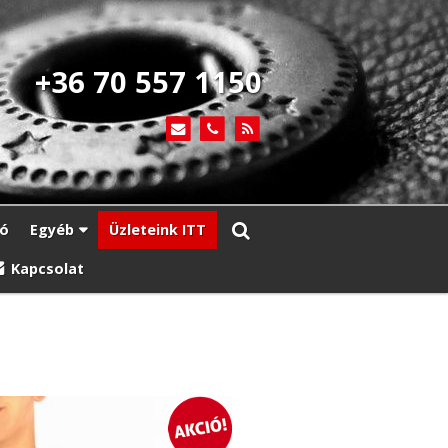
+36 70 557 1150
ió
Egyéb
Üzleteink ITT
Kapcsolat