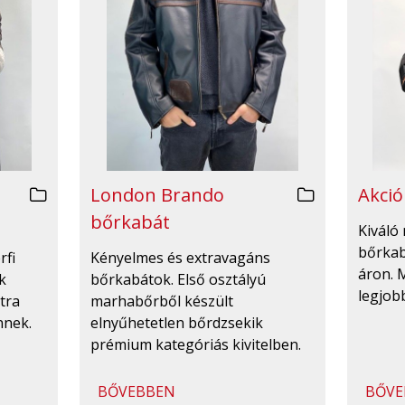
London Brando
Akció
bőrkabát
Kiváló 
bőrka
rfi
Kényelmes és extravagáns
áron. 
k
bőrkabátok. Első osztályú
legjobb
tra
marhabőrből készült
nnek.
elnyűhetetlen bőrdzsekik
prémium kategóriás kivitelben.
BŐVEBBEN
BŐVE