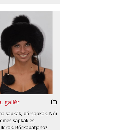
, gallér
irha sapkák, bőrsapkák. Női
émes sapkák és
llérok. Bőrkabátjához