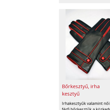
Bőrkesztyű, irha
kesztyű
Irhakesztyűk valamint női
férfi bőrkesztűk a közked