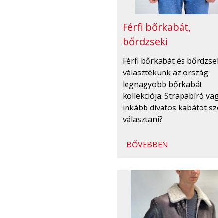
Férfi bőrkabát,
bőrdzseki
Férfi bőrkabát és bőrdzse
választékunk az ország
legnagyobb bőrkabát
kollekciója. Strapabíró va
inkább divatos kabátot sz
választani?
BŐVEBBEN