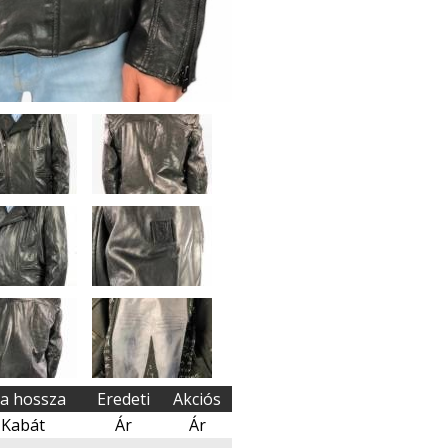
ja hossza
Eredeti
Akciós
Kabát
Ár
Ár