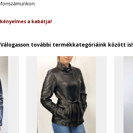
lefonszámunkon:
 kényelmes a kabátja!
Válogasson további termékkategóriáink között is!