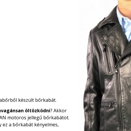
abőrből készült bőrkabát.
avagánsan öltözködni
? Akkor
N motoros jellegű bőrkabátot.
ogy ez a bőrkabát kényelmes,