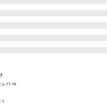
!
 u. 17-19.
 1.