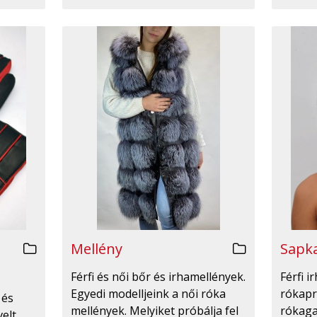
Mellény
Sapka
Férfi és női bőr és irhamellények.
Férfi 
Egyedi modelljeink a női róka
rókapr
 és
mellények. Melyiket próbálja fel
rókaga
velt