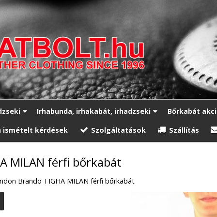
dzseki
Irhabunda, irhakabát, irhadzseki
Bőrkabát akc
 ismételt kérdések
Szolgáltatások
Szállítás
 MILAN férfi bőrkabát
ndon Brando TIGHA MILAN férfi bőrkabát