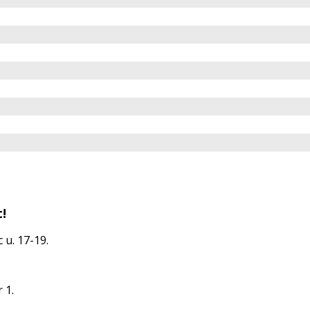
!
 u. 17-19.
 1.