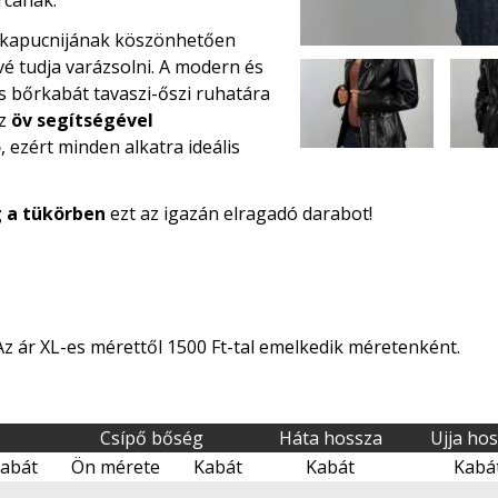
 kapucnijának köszönhetően
é tudja varázsolni. A modern és
s bőrkabát tavaszi-őszi ruhatára
Az
öv segítségével
ó
, ezért minden alkatra ideális
g a tükörben
ezt az igazán elragadó darabot!
 Az ár XL-es mérettől 1500 Ft-tal emelkedik méretenként.
Csípő bőség
Háta hossza
Ujja ho
abát
Ön mérete
Kabát
Kabát
Kabá