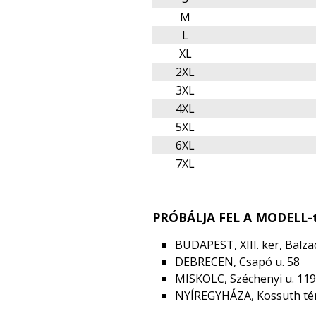
M
L
XL
2XL
3XL
4XL
5XL
6XL
7XL
PRÓBÁLJA FEL A MODELL-t
BUDAPEST, XIII. ker, Balzac
DEBRECEN, Csapó u. 58
MISKOLC, Széchenyi u. 119
NYÍREGYHÁZA, Kossuth tér