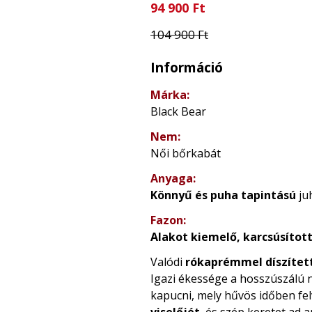
94 900 Ft
104 900 Ft
Információ
Márka:
Black Bear
Nem:
Női bőrkabát
Anyaga:
Könnyű és puha tapintású
ju
Fazon:
A
lakot kiemelő, karcsúsíto
Valódi
rókaprémmel díszített
Igazi ékessége a hosszúszálú 
kapucni, mely hűvös időben fel
viselőjét
, és szép keretet ad a