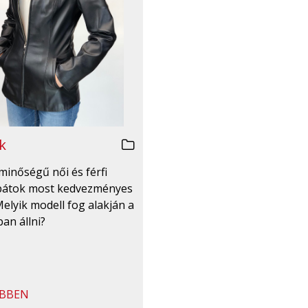
k
minőségű női és férfi
bátok most kedvezményes
Melyik modell fog alakján a
an állni?
BBEN