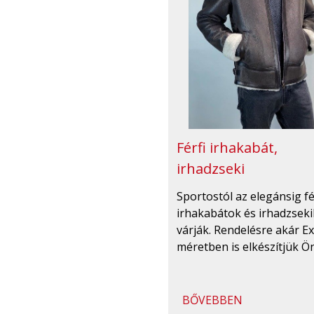
Férfi irhakabát,
irhadzseki
Sportostól az elegánsig fé
irhakabátok és irhadzseki
várják. Rendelésre akár Ex
méretben is elkészítjük Ö
BŐVEBBEN