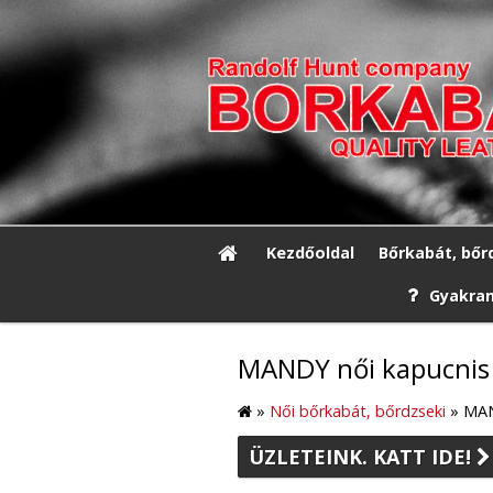
Kezdőoldal
Bőrkabát, bőr
Gyakran
MANDY női kapucnis
»
Női bőrkabát, bőrdzseki
»
MAN
ÜZLETEINK. KATT IDE!
