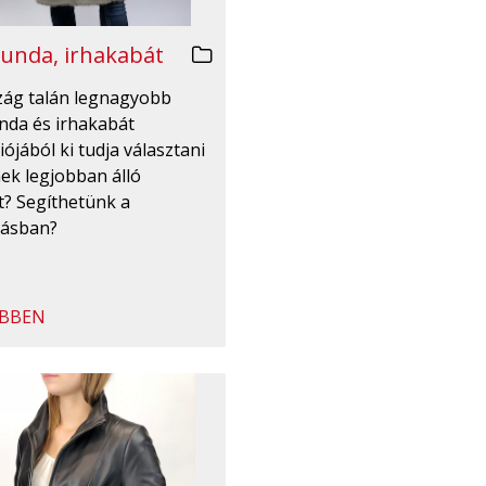
unda, irhakabát
zág talán legnagyobb
nda és irhakabát
iójából ki tudja választani
ek legjobban álló
t? Segíthetünk a
tásban?
BBEN