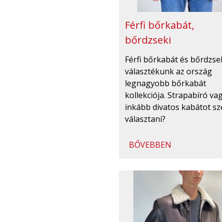
Férfi bőrkabát,
bőrdzseki
Férfi bőrkabát és bőrdzse
választékunk az ország
legnagyobb bőrkabát
kollekciója. Strapabíró va
inkább divatos kabátot sz
választani?
BŐVEBBEN