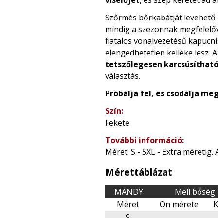
Szőrmés bőrkabátját levehető
mindig a szezonnak megfelelőv
fiatalos vonalvezetésű kapucni
elengedhetetlen kelléke lesz. 
tetszőlegesen karcsúsíthat
választás.
Próbálja fel, és csodálja me
Szín:
Fekete
További információ:
Méret: S - 5XL - Extra méretig.
Mérettáblázat
MANDY
Mell bőség
Méret
Ön mérete
K
S