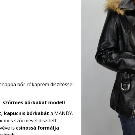
hnappa bőr rókaprém díszítéssel
tt szőrmés bőrkabát modell
, kapucnis bőrkabát
a MANDY.
nemes szőrmével díszített
véve is
csinossá formálja
rcának.