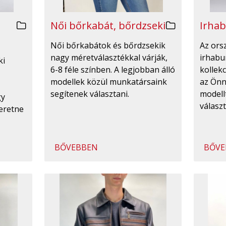
Irhab
Női bőrkabát, bőrdzseki
Az ors
Női bőrkabátok és bőrdzsekik
irhabu
nagy méretválasztékkal várják,
ki
kollekc
6-8 féle színben. A legjobban álló
az Önn
modellek közül munkatársaink
modell
segítenek választani.
gy
válasz
eretne
BŐVEBBEN
BŐVE