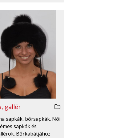
, gallér
irha sapkák, bőrsapkák. Női
émes sapkák és
llérok. Bőrkabátjához