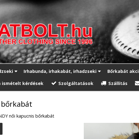
dzseki
Irhabunda, irhakabát, irhadzseki
Bőrkabát akc
 ismételt kérdések
Szolgáltatások
Szállítás
 bőrkabát
DY női kapucnis bőrkabát