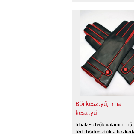
Bőrkesztyű, irha
kesztyű
Irhakesztyűk valamint női
férfi bőrkesztűk a közked