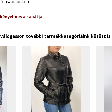
lefonszámunkon:
 kényelmes a kabátja!
Válogasson további termékkategóriáink között is!