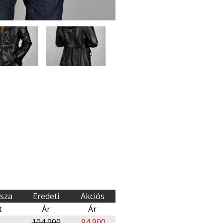
ssza
Eredeti
Akciós
t
Ár
Ár
104 900
94 900