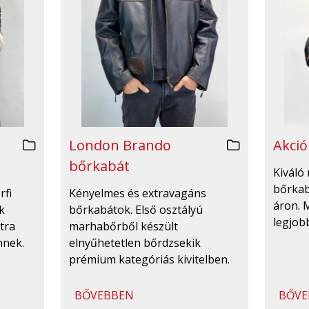
London Brando
Akció
bőrkabát
Kiváló 
bőrka
rfi
Kényelmes és extravagáns
áron. 
k
bőrkabátok. Első osztályú
legjobb
tra
marhabőrből készült
nnek.
elnyűhetetlen bőrdzsekik
prémium kategóriás kivitelben.
BŐVEBBEN
BŐVE