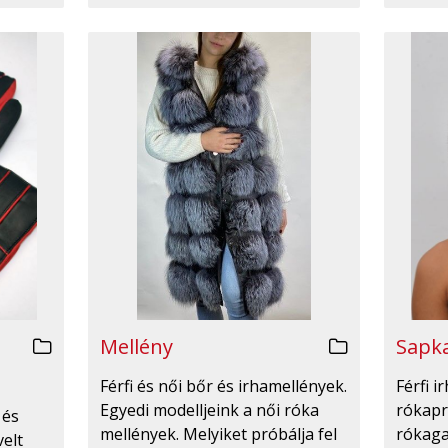
Mellény
Sapka
Férfi és női bőr és irhamellények.
Férfi 
Egyedi modelljeink a női róka
rókapr
 és
mellények. Melyiket próbálja fel
rókaga
velt