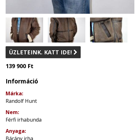
ÜZLETEINK. KATT IDE!

139 900 Ft
Információ
Márka:
Randolf Hunt
Nem:
Férfi irhabunda
Anyaga:
Bárány irha