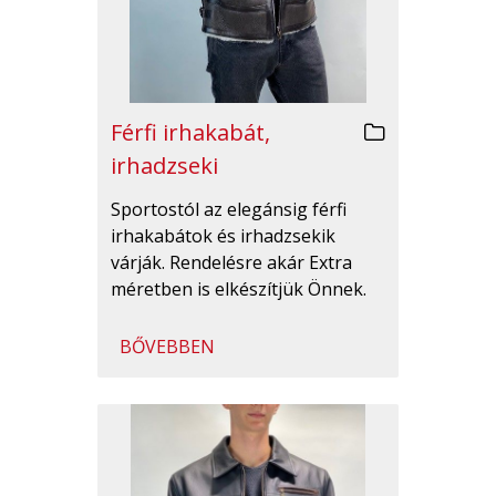
Férfi irhakabát,
irhadzseki
Sportostól az elegánsig férfi
irhakabátok és irhadzsekik
várják. Rendelésre akár Extra
méretben is elkészítjük Önnek.
BŐVEBBEN