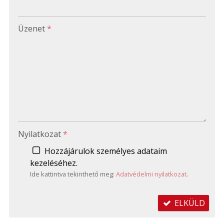
-
Üzenet
*
-
-
-
Nyilatkozat
*
Hozzájárulok személyes adataim
kezeléséhez.
Ide kattintva tekinthető meg:
Adatvédelmi nyilatkozat
.
ELKÜLD