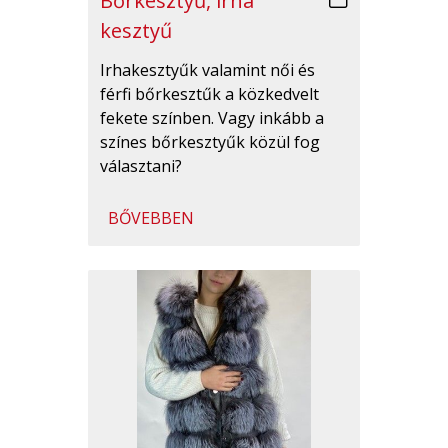
Bőrkesztyű, irha
kesztyű
Irhakesztyűk valamint női és
férfi bőrkesztűk a közkedvelt
fekete színben. Vagy inkább a
színes bőrkesztyűk közül fog
választani?
BŐVEBBEN