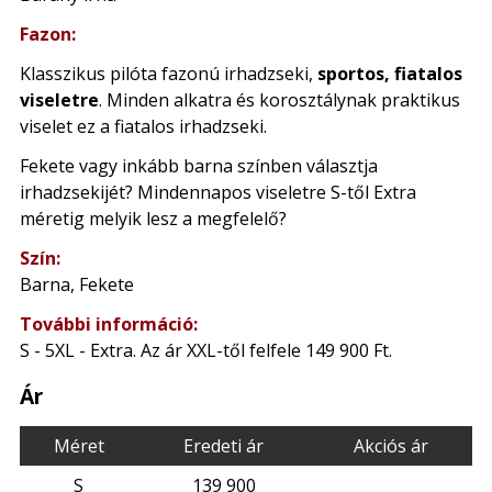
Fazon:
Klasszikus pilóta fazonú irhadzseki,
sportos, fiatalos
viseletre
. Minden alkatra és korosztálynak praktikus
viselet ez a fiatalos irhadzseki.
Fekete vagy inkább barna színben választja
irhadzsekijét? Mindennapos viseletre S-től Extra
méretig melyik lesz a megfelelő?
Szín:
Barna, Fekete
További információ:
S - 5XL - Extra. Az ár XXL-től felfele 149 900 Ft.
Ár
Méret
Eredeti ár
Akciós ár
S
139 900