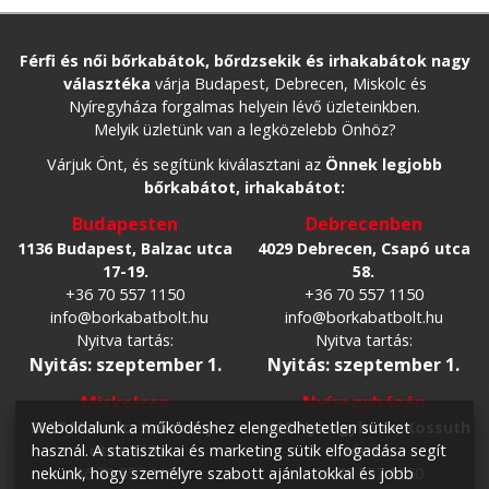
Férfi és női bőrkabátok, bőrdzsekik és irhakabátok nagy
választéka
várja Budapest, Debrecen, Miskolc és
Nyíregyháza forgalmas helyein lévő üzleteinkben.
Melyik üzletünk van a legközelebb Önhöz?
Várjuk Önt, és segítünk kiválasztani az
Önnek legjobb
bőrkabátot, irhakabátot:
Budapesten
Debrecenben
1136 Budapest, Balzac utca
4029 Debrecen, Csapó utca
17-19.
58.
+36 70 557 1150
+36 70 557 1150
info@borkabatbolt.hu
info@borkabatbolt.hu
Nyitva tartás:
Nyitva tartás:
Nyitás: szeptember 1.
Nyitás: szeptember 1.
Miskolcon
Nyíregyházán
3527 Miskolc, Széchenyi
4400 Nyíregyháza, Kossuth
Weboldalunk a működéshez elengedhetetlen sütiket
utca 119.
tér 1.
használ. A statisztikai és marketing sütik elfogadása segít
+36 70 557 1150
+36 70 557 1150
nekünk, hogy személyre szabott ajánlatokkal és jobb