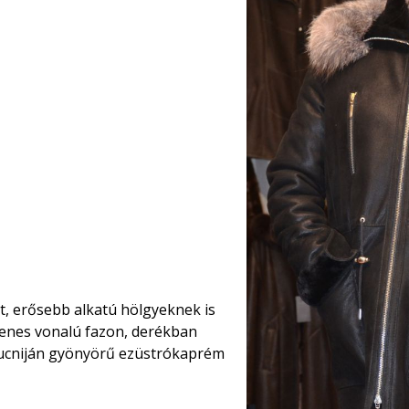
át, erősebb alkatú hölgyeknek is
enes vonalú fazon, derékban
pucniján gyönyörű ezüstrókaprém