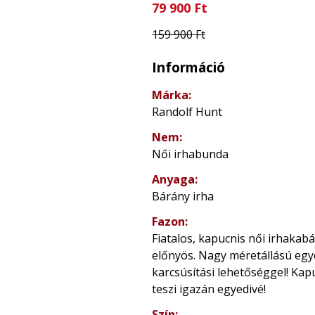
79 900 Ft
159 900 Ft
Információ
Márka:
Randolf Hunt
Nem:
Női irhabunda
Anyaga:
Bárány irha
Fazon:
Fiatalos, kapucnis női irhakab
előnyös. Nagy méretállású egy
karcsúsítási lehetőséggel! Ka
teszi igazán egyedivé!
Szín: