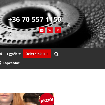
+36 70 557 1150
ió
Egyéb
Üzleteink ITT
Kapcsolat