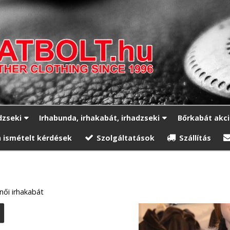
dzseki
Irhabunda, irhakabát, irhadzseki
Bőrkabát akc
 ismételt kérdések
Szolgáltatások
Szállítás
ői irhakabát