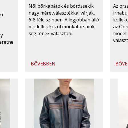
Az ors
Női bőrkabátok és bőrdzsekik
irhabu
nagy méretválasztékkal várják,
ki
kollekc
6-8 féle színben. A legjobban álló
az Önn
modellek közül munkatársaink
modell
segítenek választani.
gy
válasz
eretne
BŐVEBBEN
BŐVE