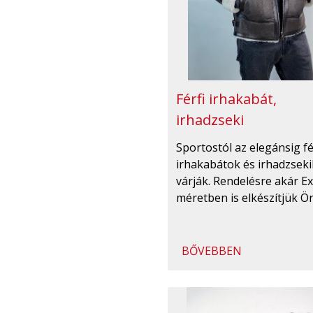
Férfi irhakabát,
irhadzseki
Sportostól az elegánsig fé
irhakabátok és irhadzseki
várják. Rendelésre akár Ex
méretben is elkészítjük Ö
BŐVEBBEN