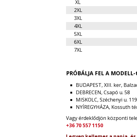
XL
2XL
3XL
4XL
5XL
6XL
7XL
PRÓBÁLJA FEL A MODELL-t
BUDAPEST, XIII. ker, Balzac
DEBRECEN, Csapó u. 58
MISKOLC, Széchenyi u. 119
NYÍREGYHÁZA, Kossuth tér
Vagy érdeklődjön központi te
+36 70 557 1150
Legyen kellemes a napja, és