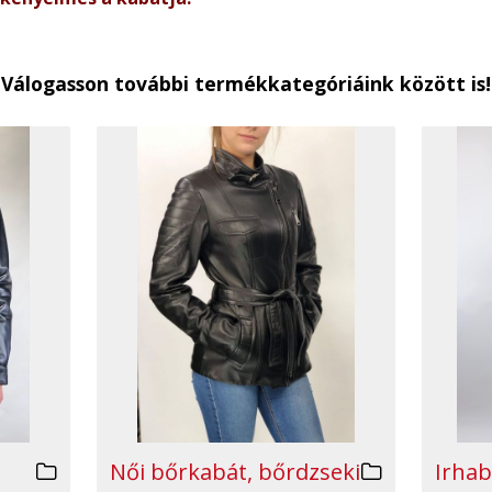
Válogasson további termékkategóriáink között is!
Irhab
Női bőrkabát, bőrdzseki