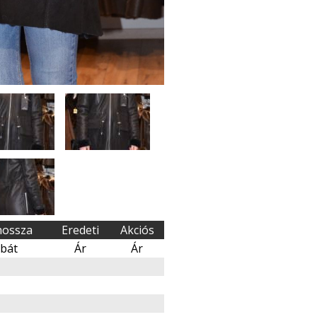
hossza
Eredeti
Akciós
bát
Ár
Ár