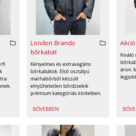
London Brando
Akció
bőrkabát
Kiváló 
bőrka
rfi
Kényelmes és extravagáns
áron. 
k
bőrkabátok. Első osztályú
legjobb
tra
marhabőrből készült
nnek.
elnyűhetetlen bőrdzsekik
prémium kategóriás kivitelben.
BŐVEBBEN
BŐVE