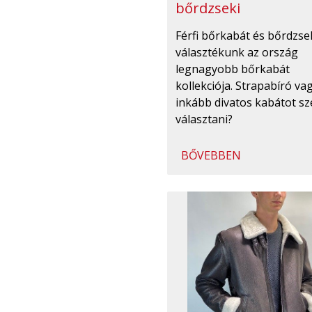
bőrdzseki
Férfi bőrkabát és bőrdzse
választékunk az ország
legnagyobb bőrkabát
kollekciója. Strapabíró va
inkább divatos kabátot sz
választani?
BŐVEBBEN