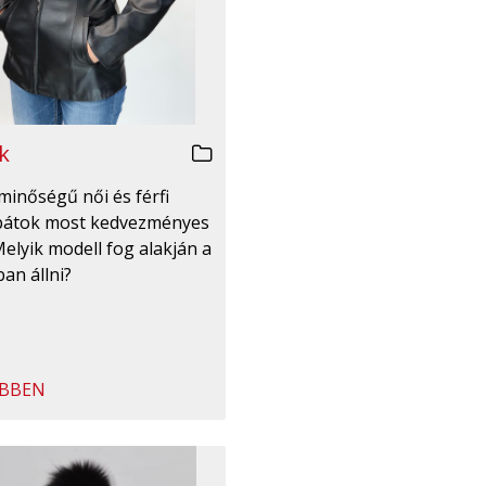
k
minőségű női és férfi
bátok most kedvezményes
Melyik modell fog alakján a
an állni?
BBEN