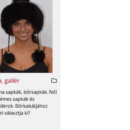
, gallér
irha sapkák, bőrsapkák. Női
émes sapkák és
llérok. Bőrkabátjához
t választja ki?