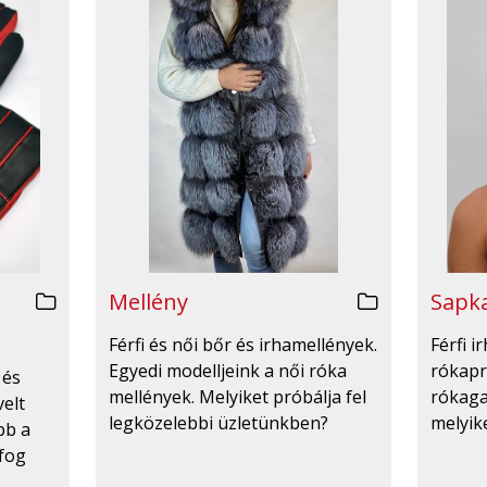
Mellény
Sapka
Férfi és női bőr és irhamellények.
Férfi 
Egyedi modelljeink a női róka
rókapr
 és
mellények. Melyiket próbálja fel
rókaga
velt
legközelebbi üzletünkben?
melyike
bb a
 fog