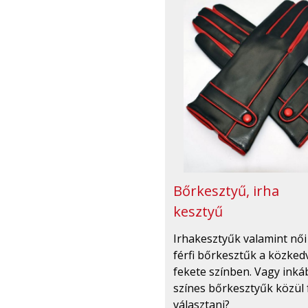
Bőrkesztyű, irha
kesztyű
Irhakesztyűk valamint női
férfi bőrkesztűk a közked
fekete színben. Vagy inká
színes bőrkesztyűk közül
választani?