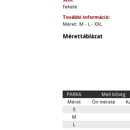
Fekete
További információ:
Méret: M - L - XXL
Mérettáblázat
PARKA
Mell bőség
Méret
Ön mérete
K
S
M
L