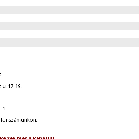
!
 u. 17-19.
 1.
lefonszámunkon:
 kényelmes a kabátja!