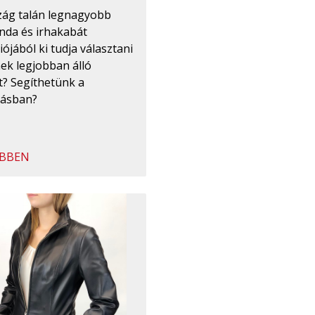
zág talán legnagyobb
nda és irhakabát
iójából ki tudja választani
ek legjobban álló
t? Segíthetünk a
tásban?
BBEN