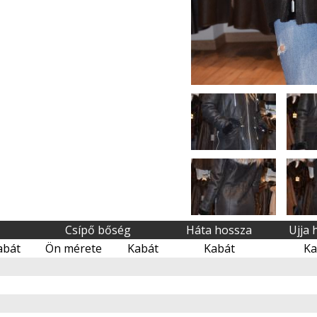
Csípő bőség
Háta hossza
Ujja 
abát
Ön mérete
Kabát
Kabát
Ka