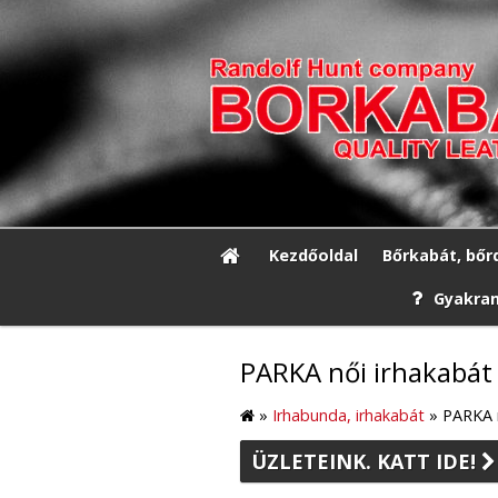
Kezdőoldal
Bőrkabát, bőr
Gyakran
PARKA női irhakabát
»
Irhabunda, irhakabát
»
PARKA n
ÜZLETEINK. KATT IDE!
