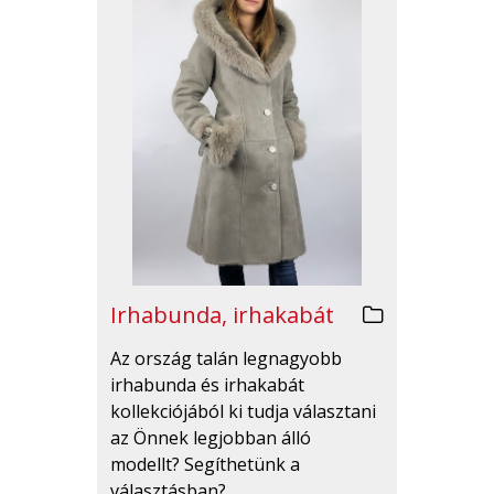
Irhabunda, irhakabát
Az ország talán legnagyobb
irhabunda és irhakabát
kollekciójából ki tudja választani
az Önnek legjobban álló
modellt? Segíthetünk a
választásban?