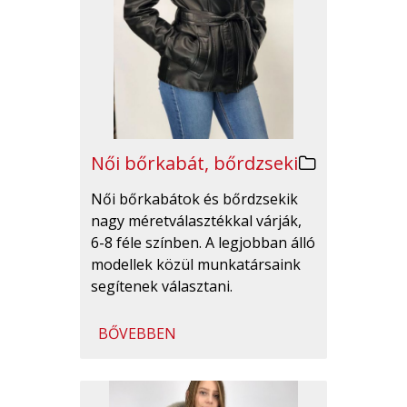
Női bőrkabát, bőrdzseki
Női bőrkabátok és bőrdzsekik
nagy méretválasztékkal várják,
6-8 féle színben. A legjobban álló
modellek közül munkatársaink
segítenek választani.
BŐVEBBEN