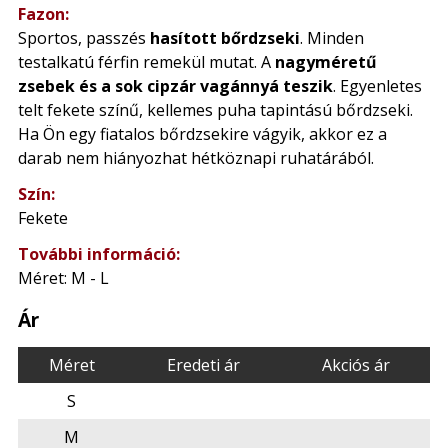
Fazon:
Sportos, passzés
hasított bőrdzseki
. Minden
testalkatú férfin remekül mutat. A
nagyméretű
zsebek és a sok cipzár vagánnyá teszik
. Egyenletes
telt fekete színű, kellemes puha tapintású bőrdzseki.
Ha Ön egy fiatalos bőrdzsekire vágyik, akkor ez a
darab nem hiányozhat hétköznapi ruhatárából.
Szín:
Fekete
További információ:
Méret: M - L
Ár
Méret
Eredeti ár
Akciós ár
S
M