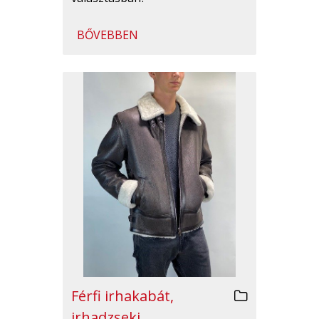
BŐVEBBEN
Férfi irhakabát,
irhadzseki