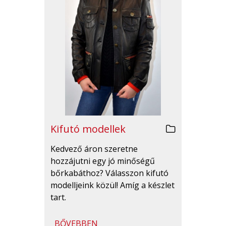
Kifutó modellek
Kedvező áron szeretne
hozzájutni egy jó minőségű
bőrkabáthoz? Válasszon kifutó
modelljeink közül! Amíg a készlet
tart.
BŐVEBBEN