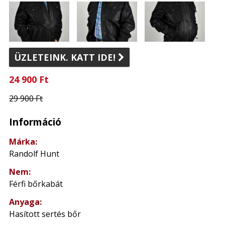
ÜZLETEINK. KATT IDE!

24 900 Ft
29 900 Ft
Információ
Márka:
Randolf Hunt
Nem:
Férfi bőrkabát
Anyaga:
Hasított sertés bőr