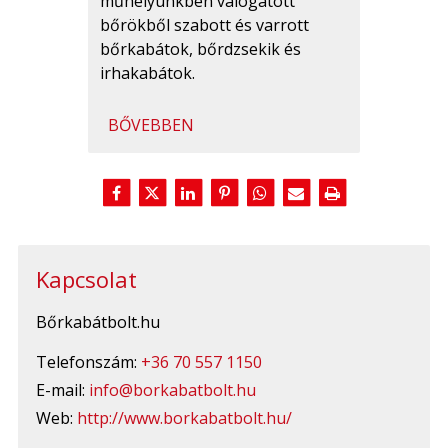
műhelyünkben válogatott
bőrökből szabott és varrott
bőrkabátok, bőrdzsekik és
irhakabátok.
BŐVEBBEN
Kapcsolat
Bőrkabátbolt.hu
Telefonszám:
+36 70 557 1150
E-mail:
info@borkabatbolt.hu
Web:
http://www.borkabatbolt.hu/